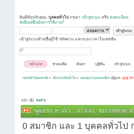
ยินดีต้อนรับคุณ,
บุคคลทั่วไป
กรุณา
เข้าสู่ระบบ
หรือ
ลงทะเบียน
ส่งอีเมล์ยืนยันการใช้งาน?
เข้าสู่ระบบด้วยชื่อผู้ใช้ รหัสผ่าน และระยะเวลาในเซสชั่น
หน้าแรก
ช่วยเหลือ
ค้นหา
ปฏิทิน
เข้าสู่ระบบ
เพลงพักใจดอทเน็ต
»
ห้องแบ่งปันน้ำใจ
»
เพลงลูกกรุงเพลงเดี่ยว
(ผู้ดูแล:
ภูฤดู ปัก
หน้า: [
1
]
ลงล่าง
ผู้เขียน
หัวข้อ: อย่าคิด, หมายเหตุหัว
0 สมาชิก และ 1 บุคคลทั่วไป กำ