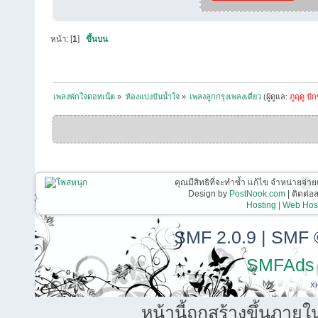
หน้า: [
1
]
ขึ้นบน
เพลงพักใจดอทเน็ต
»
ห้องแบ่งปันน้ำใจ
»
เพลงลูกกรุงเพลงเดี่ยว
(ผู้ดูแล:
ภูฤดู ปัก
คุณมีสิทธิที่จะทำซ้ำ แก้ไข จำหน่ายจ่าย
Design by
PostNook.com
| ติดต่
Hosting | Web Host
SMF 2.0.9
|
SMF 
SMFAds
X
หน้านี้ถูกสร้างขึ้นภายใ