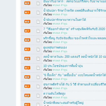
มันมากับอาหาร : สตรอว์เบอร์รีสดๆ กับยาฆ่าแม
เริ่มโดย
ทรงพล ลำพูน
น้ำมันปลา รักษาโรคจิต แพทย์ตื่นเต้นอาจใช้รั
เริ่มโดย
ทรงพล ลำพูน
น้ำมันปลารักษาเบาหวานในตาได้
เริ่มโดย
ทรงพล ลำพูน
7 "วิธีออกกำลังกาย" สร้างหุ่นฟิตเฟิร์มรับปี 2020
เริ่มโดย
ทรงพล ลำพูน
พริกขี้หนู กับปัจจัยเสี่ยง ของโรคหัวใจและหลอด
เริ่มโดย
ทรงพล ลำพูน
ดูแลสุขภาพตนเอง
เริ่มโดย
ทรงพล ลำพูน
ลดน้ำตาลวันละ 200 แคลอรี ลดน้ำหนักได้ 10 ป
เริ่มโดย
ทรงพล ลำพูน
10 ประโยชน์ของการดื่มน้ำอุ่น
เริ่มโดย
ทรงพล ลำพูน
"6 มื้อเล็ก" กับ "งดมื้อเย็น" แบบไหนลดน้ำหนักได้
เริ่มโดย
ทรงพล ลำพูน
สุขภาพดีสร้างได้ กับ 5 วิธี ทำตามแล้วเปลี่ยนชีวิ
เริ่มโดย
ทรงพล ลำพูน
ความดันโลหิตสูง
เริ่มโดย
ทรงพล ลำพูน
น้ำหนักที่เหมาะสมสำหรับผู้ใหญ่