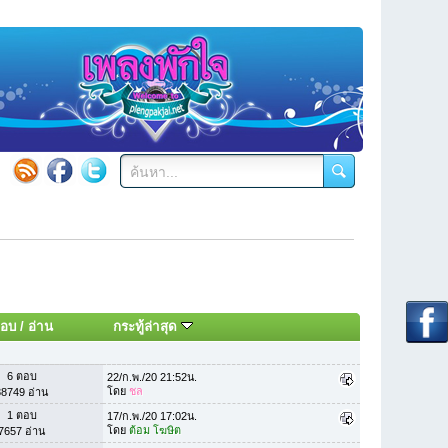
อบ
/
อ่าน
กระทู้ล่าสุด
6 ตอบ
22/ก.พ./20 21:52น.
โดย
ชล
38749 อ่าน
1 ตอบ
17/ก.พ./20 17:02น.
โดย
ต้อม โฆษิต
7657 อ่าน