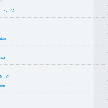
ลง
กษาแทนยาได้
เลือด
อนด์
ดีกว่า?
ตเลย