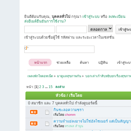
ยินดีต้อนรับคุณ,
บุคคลทั่วไป
กรุณา
เข้าสู่ระบบ
หรือ
ลงทะเบียน
ส่งอีเมล์ยืนยันการใช้งาน?
เข้าสู่ระบบด้วยชื่อผู้ใช้ รหัสผ่าน และระยะเวลาในเซสชั่น
หน้าแรก
ช่วยเหลือ
ค้นหา
ปฏิทิน
เข้าสู่ระ
เพลงพักใจดอทเน็ต
»
มาดูแลสุขภาพกัน
»
บอกเล่าเก้าสิบหยิบยกเรื่องสุขภา
หน้า: [
1
]
2
3
...
15
ลงล่าง
หัวข้อ
/
เริ่มโดย
0 สมาชิก และ 7 บุคคลทั่วไป กำลังดูบอร์ดนี้
กินชะลอความชรา
เริ่มโดย
chomm
ความจำแย่ลงอาจไม่ใช่อัลไซเมอร์ แต่เป็นสัญญา
เริ่มโดย
ทรงพล ลำพูน