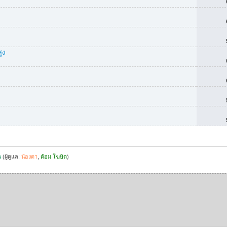
ูง
พ
(ผู้ดูแล:
น้องดา
,
ต้อม โฆษิต
)