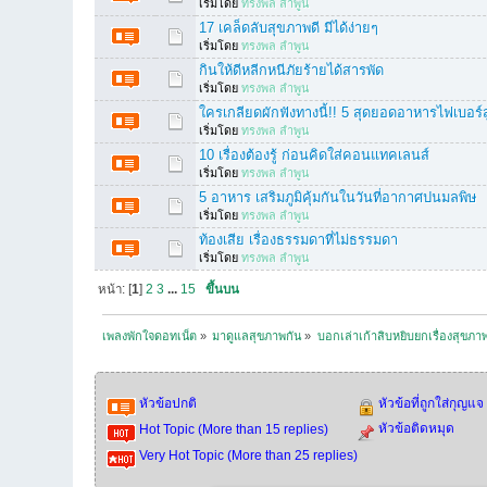
เริ่มโดย
ทรงพล ลำพูน
17 เคล็ดลับสุขภาพดี มีได้ง่ายๆ
เริ่มโดย
ทรงพล ลำพูน
กินให้ดีหลีกหนีภัยร้ายได้สารพัด
เริ่มโดย
ทรงพล ลำพูน
ใครเกลียดผักฟังทางนี้!! 5 สุดยอดอาหารไฟเบอร์ส
เริ่มโดย
ทรงพล ลำพูน
10 เรื่องต้องรู้ ก่อนคิดใส่คอนแทคเลนส์
เริ่มโดย
ทรงพล ลำพูน
5 อาหาร เสริมภูมิคุ้มกันในวันที่อากาศปนมลพิษ
เริ่มโดย
ทรงพล ลำพูน
ท้องเสีย เรื่องธรรมดาที่ไม่ธรรมดา
เริ่มโดย
ทรงพล ลำพูน
หน้า: [
1
]
2
3
...
15
ขึ้นบน
เพลงพักใจดอทเน็ต
»
มาดูแลสุขภาพกัน
»
บอกเล่าเก้าสิบหยิบยกเรื่องสุขภา
หัวข้อปกติ
หัวข้อที่ถูกใส่กุญแจ
หัวข้อติดหมุด
Hot Topic (More than 15 replies)
Very Hot Topic (More than 25 replies)