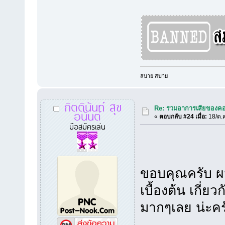
สบาย สบาย
กิตตินันท์ สุข
Re: รวมอาการเสียของคอ
อนันต์
«
ตอบกลับ #24 เมื่อ:
18/ต.ค
มือสมัครเล่น
ขอบคุณครับ ผมก
เบื้องต้น เกี่
มากๆเลย น่ะครั