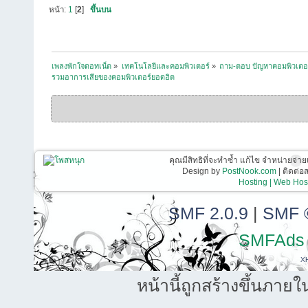
หน้า:
1
[
2
]
ขึ้นบน
เพลงพักใจดอทเน็ต
»
เทคโนโลยีและคอมพิวเตอร์
»
ถาม-ตอบ ปัญหาคอมพิวเตอ
รวมอาการเสียของคอมพิวเตอร์ยอดฮิต 
คุณมีสิทธิที่จะทำซ้ำ แก้ไข จำหน่ายจ่าย
Design by
PostNook.com
| ติดต่
Hosting | Web Host
SMF 2.0.9
|
SMF 
SMFAds
X
หน้านี้ถูกสร้างขึ้นภายใ