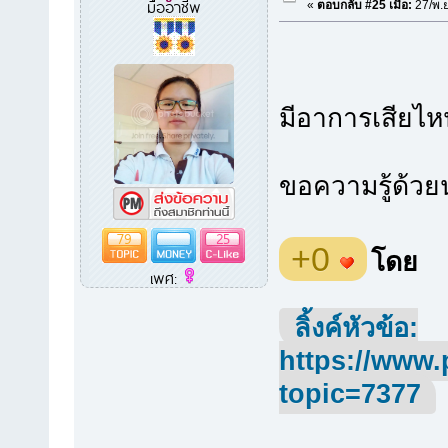
มืออาชีพ
«
ตอบกลับ #25 เมื่อ:
27/พ.ย
มีอาการเสียไหน
ขอความรู้ด้วย
79
25
+0
โดย
เพศ:
ลิ้งค์หัวข้อ:
https://www.
topic=7377