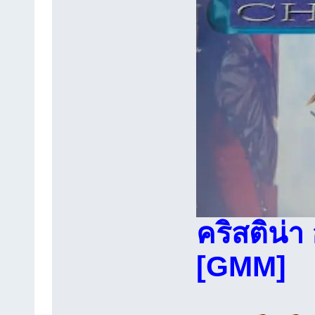
คริสติน่า
[GMM]