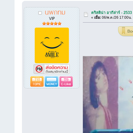
นพกทม
คริสติน่า อากีล่าร์ - 25
VIP
«
เมื่อ:
06/พ.ค./26 17:00น.
Bo
731
119