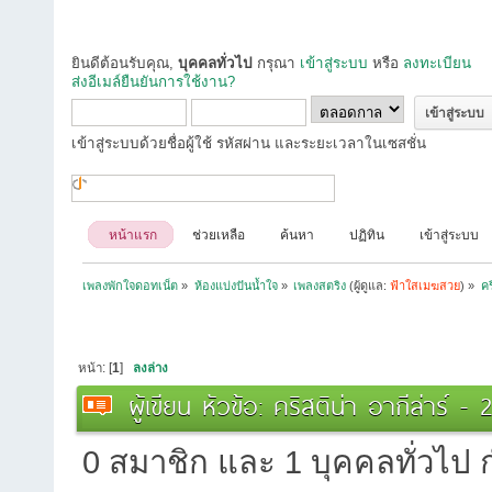
ยินดีต้อนรับคุณ,
บุคคลทั่วไป
กรุณา
เข้าสู่ระบบ
หรือ
ลงทะเบียน
ส่งอีเมล์ยืนยันการใช้งาน?
เข้าสู่ระบบด้วยชื่อผู้ใช้ รหัสผ่าน และระยะเวลาในเซสชั่น
หน้าแรก
ช่วยเหลือ
ค้นหา
ปฏิทิน
เข้าสู่ระบบ
เพลงพักใจดอทเน็ต
»
ห้องแบ่งปันน้ำใจ
»
เพลงสตริง
(ผู้ดูแล:
ฟ้าใสเมฆสวย
) »
คร
หน้า: [
1
]
ลงล่าง
ผู้เขียน
หัวข้อ: คริสติน่า อากีล่าร์ 
0 สมาชิก และ 1 บุคคลทั่วไป กำ