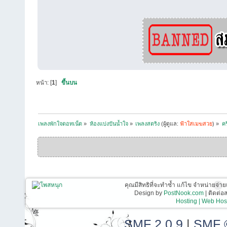
หน้า: [
1
]
ขึ้นบน
เพลงพักใจดอทเน็ต
»
ห้องแบ่งปันน้ำใจ
»
เพลงสตริง
(ผู้ดูแล:
ฟ้าใสเมฆสวย
) »
คร
คุณมีสิทธิที่จะทำซ้ำ แก้ไข จำหน่ายจ่าย
Design by
PostNook.com
| ติดต่
Hosting | Web Host
SMF 2.0.9
|
SMF 