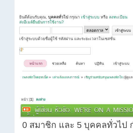
ยินดีต้อนรับคุณ,
บุคคลทั่วไป
กรุณา
เข้าสู่ระบบ
หรือ
ลงทะเบียน
ส่งอีเมล์ยืนยันการใช้งาน?
เข้าสู่ระบบด้วยชื่อผู้ใช้ รหัสผ่าน และระยะเวลาในเซสชั่น
หน้าแรก
ช่วยเหลือ
ค้นหา
ปฏิทิน
เข้าสู่ระบบ
เพลงพักใจดอทเน็ต
»
เล่าแจ้งแถลงการณ์ 
»
เชิญร่วมสนับสนุนเพลงพักใจ
(ผู้ดูแ
หน้า: [
1
]
ลงล่าง
ผู้เขียน
หัวข้อ: WE’RE ON A MISSIO
ครั้ง)
0 สมาชิก และ 5 บุคคลทั่วไป กำ