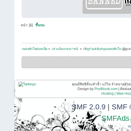
หน้า: [
1
]
ขึ้นบน
เพลงพักใจดอทเน็ต
»
เล่าแจ้งแถลงการณ์ 
»
เชิญร่วมสนับสนุนเพลงพักใจ
(ผู้ดูแ
คุณมีสิทธิที่จะทำซ้ำ แก้ไข จำหน่ายจ่าย
Design by
PostNook.com
| ติดต่
Hosting | Web Host
SMF 2.0.9
|
SMF 
SMFAds
X