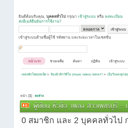
ยินดีต้อนรับคุณ,
บุคคลทั่วไป
กรุณา
เข้าสู่ระบบ
หรือ
ลงทะเบียน
ส่งอีเมล์ยืนยันการใช้งาน?
เข้าสู่ระบบด้วยชื่อผู้ใช้ รหัสผ่าน และระยะเวลาในเซสชั่น
หน้าแรก
ช่วยเหลือ
ค้นหา
ปฏิทิน
เข้าสู่ระบบ
เพลงพักใจดอทเน็ต
»
ห้องมิวสิกวิดีโอ (music video) เพลงเก่า
»
เอ็มวีเพลงลูกทุ่
หน้า: [
1
]
ลงล่าง
ผู้เขียน
หัวข้อ: เพลง สาวเพชรบุรี - น้
0 สมาชิก และ 2 บุคคลทั่วไป กำ