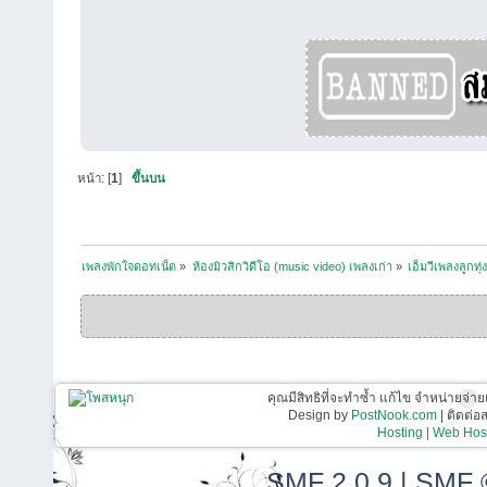
หน้า: [
1
]
ขึ้นบน
เพลงพักใจดอทเน็ต
»
ห้องมิวสิกวิดีโอ (music video) เพลงเก่า
»
เอ็มวีเพลงลูกทุ่
คุณมีสิทธิที่จะทำซ้ำ แก้ไข จำหน่ายจ่าย
Design by
PostNook.com
| ติดต่
Hosting | Web Host
SMF 2.0.9
|
SMF 