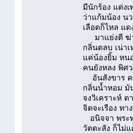
มีนักร้อง แต่ง
ว่าแก้มน้อง น
เลือดก็ไหล แด
มาแย่งตี ฆ่า
กลิ่นตลบ เน่าเ
แค่น้องยิ้ม ห
คนยังหลง พิศ
อันสังขาร ค
กลิ่นน้ำหอม ม
จงวิเคราะห์ ตา
จิตจะเรือง ทาง
อนิจจา พระท่
วัตตะสัง ก็ไม่แ