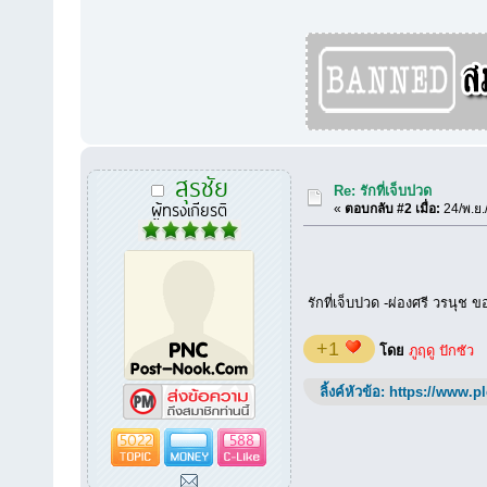
สุรชัย
Re: รักที่เจ็บปวด
ผู้ทรงเกียรติ
«
ตอบกลับ #2 เมื่อ:
24/พ.ย.
รักที่เจ็บปวด -ผ่องศรี วรนุช 
+1
โดย
ภูฤดู ปักซัว
ลิ้งค์หัวข้อ:
https://www.p
5022
588