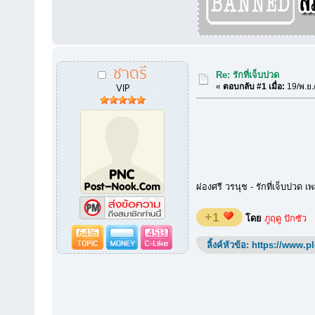
ชาตรี
Re: รักที่เจ็บปวด
VIP
«
ตอบกลับ #1 เมื่อ:
19/พ.ย.
ผ่องศรี วรนุช - รักที่เจ็บปวด
+1
โดย
ภูฤดู ปักซัว
6416
4513
ลิ้งค์หัวข้อ:
https://www.p