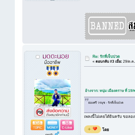
มดตะนอย
Re: รักที่เจ็บปวด
มืออาชีพ
«
ตอบกลับ #3 เมื่อ:
29/ต.ค.
อ้างจาก: หนุ่ม เมืองตราษ ที่ 19
ผ่องศรี วรนุช - รักที่เจ็บปวด
เพลงนี้ไม่เคยได้ยินครับ ขอล
108
98
+
โดย
เพศ: