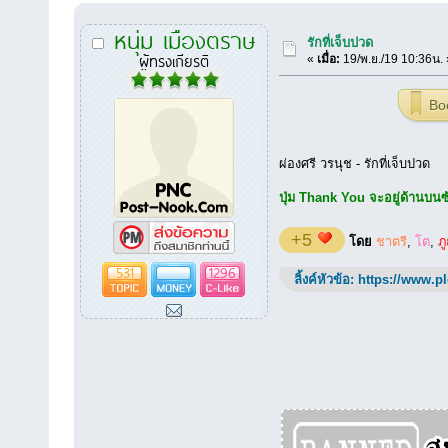
หนุ่ม เมืองตราษ
รักที่เจ็บปวด
ผู้ทรงเกียรติ
«
เมื่อ:
19/พ.ย./19 10:36น. 
Bo
ผ่องศรี วรนุช - รักที่เจ็บปวด
ปุ่ม Thank You จะอยู่ด้านบนซ้า
+5
โดย
ชาตรี
,
โต
,
ภู
531
1296
ลิ้งค์หัวข้อ:
https://www.p