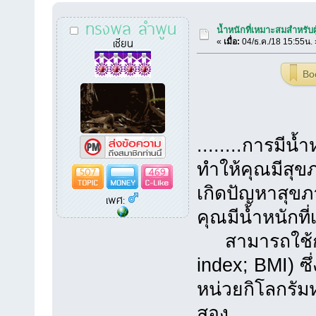
ทรงพล ลำพูน
น้ำหนักที่เหมาะสมสำหรับผ
เซียน
«
เมื่อ:
04/ธ.ค./18 15:55น. 
Bo
........การมีน
ทำให้คุณมีสุ
507
469
เกิดปัญหาสุข
เพศ:
คุณมีน้ำหนักที
สามารถใช้กา
index; BMI) 
หน่วยกิโลกรั
สอง