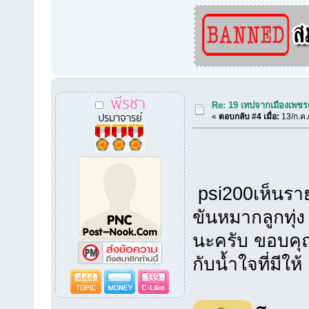
พีรชา
Re: 19 เทปจากเมืองเพชร
ปรมาจารย์
«
ตอบกลับ #4 เมื่อ:
13/ก.ค.
psi200เห็นรายช
ขันหมากลูกทุ่
นะครับ ขอบคุณ
กับน้ำใจที่มีใ
444
139