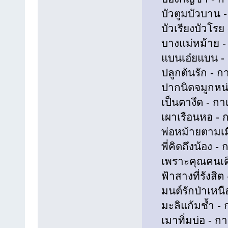
บัวตูมบัวบาน - 
บัวเรียงบัวโรย -
บางแม่หม้าย - ก
แบนเอ๋ยแบน - กา
ปลูกต้นรัก - กาเ
ปากนิดจมูกหน่อย
เป็นตางึด - กาเ
เผาเรือนหอ - กา
พ่อหม้ายตามเมีย
พี่คิดถึงน้อง - 
เพราะคุณคนเดียว
ฟ้าสางที่รังสิต 
มนต์รักป่าเหนือ 
มะลิแก้มช้ำ - ก
เมาทิ่มบ่อ - กาเ