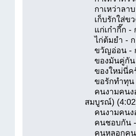
กาเหว่าลาบวช
เก็บรักใส่ขวด
แก่เก๋ากึ๊ก - 
ไก่ต้มยำ - กา
ขวัญอ่อน - กา
ของมันคู่กัน 
ของใหม่นี่ครั
ขอรักทำทุน - 
คนงามคนงอน -
สมบูรณ์) (4:02
คนงามคนงอน -
คนชอบกัน - ก
คนหลอกคน - ก