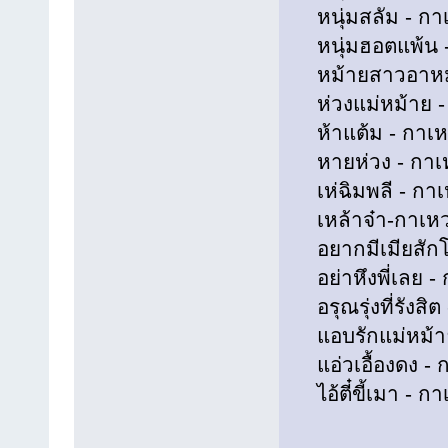
หนุ่มสลัม - กาเ
หนุ่มฮอตแพ้น - 
หม้ายสาวอาหมวย
ห่วงแม่หม้าย - 
ห้าแต้ม - กาเหว
หายห่วง - กาเหว
เห่ฉิมพลี - กาเห
เหล้าจ๋า-กาเหว่
อยากมีเมียสักโห
อย่าหึงพี่เลย - 
อรุณรุ่งที่รังสิต
แอบรักแม่หม้าย 
แอ่วเอื้องดง - ก
ไอ้ตี๋ขี้เมา - กา