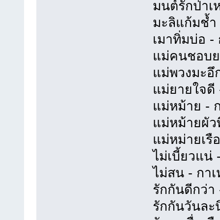
มนต์รักป่าเหน
มะลิแก้มช้ำ -
เมาทิ่มบ่อ - 
แม่คนชอบยศ -
แม่พวงมะอึก -
แม่ยายใจดี - 
แม่หม้าย - กา
แม่หม้ายผัวทิ้
แม่หม่ายเรือพ
ไม่เบี้ยวแน่ -
ไม่สน - กาเหว
รักกันดีกว่า -
รักกันวันละนิ