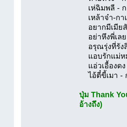
เห่ฉิมพลี - ก
เหล้าจ๋า-กาเห
อยากมีเมียสัก
อย่าหึงพี่เลย 
อรุณรุ่งที่รัง
แอบรักแม่หม้า
แอ่วเอื้องดง 
ไอ้ตี๋ขี้เมา -
ปุ่ม Thank You
อ้างถึง)