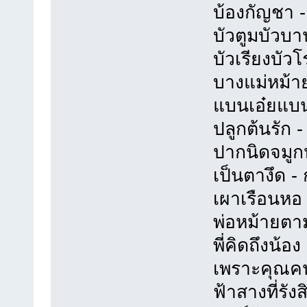
บ้องกัญชา - ก
บัวตูมบัวบาน 
บัวเรียงบัวโร
บางแม่หม้าย -
แบนเอ๋ยแบน -
ปลูกต้นรัก - 
ปากนิดจมูกหน่
เป็นตางึด - ก
เผาเรือนหอ - 
พ่อหม้ายตามเม
พี่คิดถึงน้อง 
เพราะคุณคนเด
ฟ้าสางที่รังสิ