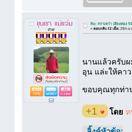
ขุนเขา แม่แจ่ม
Re: #กาเหว่า เสียงทอง 9
เทพ
«
ตอบกลับ #2 เมื่อ:
29/ก.ย.
นานแล้วครับผมไ
อุน แล่ะให้คาวม
ขอบคุณทุกท่า
673
46
+1
โดย
ห
ลิ้งค์หัวข้อ: