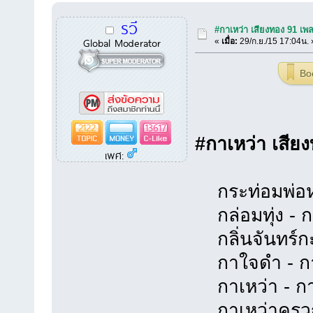
รวี
#กาเหว่า เสียงทอง 91 เพ
Global Moderator
«
เมื่อ:
29/ก.ย./15 17:04น. 
Bo
2122
13617
#กาเหว่า เสีย
เพศ:
กระท่อมพ่อหม้
กล่อมทุ่ง - ก
กลิ่นจันทร์กะ
กาใจดำ - กาเ
กาเหว่า - กาเ
กาเหว่าครวญ 