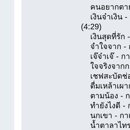
คนอยากตาย - 
เงินจ๋าเงิน - 
(4:29)
เงินสุดที่รัก 
จำใจจาก - กา
เจ๊จ๋าเจ๊ - กา
ใจจริงจากกาเห
เชฟสะบัดช่อ -
ดื่มเหล้าเผากล
ตามน้อง - กาเ
ทำยังไงดี - ก
นกเขา - กาเห
น้ำตาลาไทร -