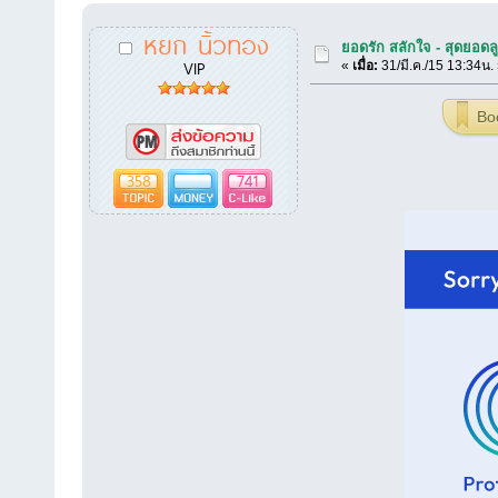
หยก นิ้วทอง
ยอดรัก สลักใจ - สุดยอดลู
VIP
«
เมื่อ:
31/มี.ค./15 13:34น.
Bo
358
741