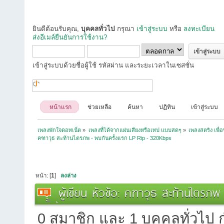
ยินดีต้อนรับคุณ,
บุคคลทั่วไป
กรุณา
เข้าสู่ระบบ
หรือ
ลงทะเบียน
ส่งอีเมล์ยืนยันการใช้งาน?
เข้าสู่ระบบด้วยชื่อผู้ใช้ รหัสผ่าน และระยะเวลาในเซสชั่น
หน้าแรก
ช่วยเหลือ
ค้นหา
ปฏิทิน
เข้าสู่ระบบ
เพลงพักใจดอทเน็ต
»
เพลงที่ได้จากแผ่นเสียงหรือเทป แบบสดๆ
»
เพลงสตริง เพื่
คฑาวุธ สะท้านไตรภพ - พบกันครั้งแรก LP Rip - 320Kbps
หน้า: [
1
]
ลงล่าง
ผู้เขียน
หัวข้อ: คฑาวุธ สะท้านไตรภพ
ครั้ง)
0 สมาชิก และ 1 บุคคลทั่วไป กำ