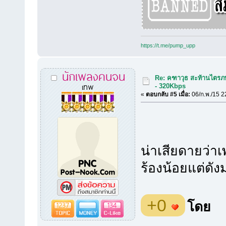
https://t.me/pump_upp
นักเพลงคนจน
Re: คฑาวุธ สะท้านไตรภพ
เทพ
- 320Kbps
«
ตอบกลับ #5 เมื่อ:
06/ก.พ./15 2
น่าเสียดายว่าเ
ร้องน้อยแต่ดั
+0
1237
134
โดย