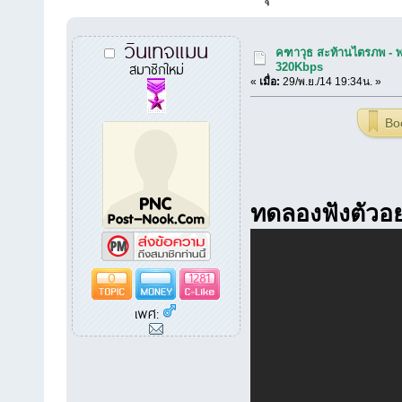
วินเทจแมน
คฑาวุธ สะท้านไตรภพ - พ
สมาชิกใหม่
320Kbps
«
เมื่อ:
29/พ.ย./14 19:34น. »
Bo
ทดลองฟังตัวอย
0
1281
เพศ: