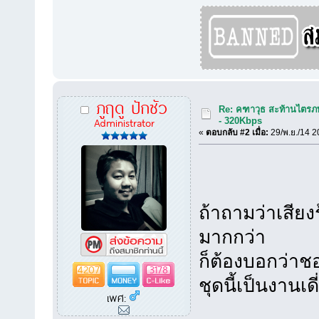
ภูฤดู ปักซัว
Re: คฑาวุธ สะท้านไตรภพ
Administrator
- 320Kbps
«
ตอบกลับ #2 เมื่อ:
29/พ.ย./14 2
ถ้าถามว่าเสีย
มากกว่า
ก็ต้องบอกว่าช
4207
3178
ชุดนี้เป็นงานเ
เพศ: