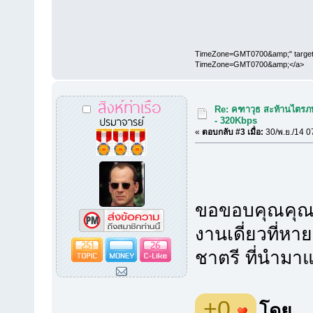
TimeZone=GMT0700&amp;" target="
TimeZone=GMT0700&amp;</a>
สิงห์ท่าเรือ
Re: คฑาวุธ สะท้านไตรภพ
ปรมาจารย์
- 320Kbps
«
ตอบกลับ #3 เมื่อ:
30/พ.ย./14 0
ขอขอบคุณคุณ ว
งานเดี่ยวที่ห
251
26
ชาตรี ที่นำมาแ
+0
โดย