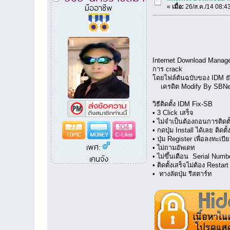
มืออาชีพ
«
เมื่อ:
26/ส.ค./14 08:4
Internet Download Manager 6
การ crack
โดยไฟล์ต้นฉบับของ IDM ยัง
เครดิต Modify By SBNet
วิธีติดตั้ง IDM Fix-SB
• 3 Click เสร็จ
• ไม่จำเป็นต้องถอนการติดตั้ง
77
104
• กดปุ่ม Install ได้เลย ติด
• ปุ่ม Register เพื่อลงทะเบี
เพศ:
• ไม่ถามอัพเดท
• ไม่ขึ้นเตือน Serial Num
เคนจัง
• ติดตั้งเสร็จไม่ต้อง Restart
• ทางลัดปุ่ม รีสตาร์ท