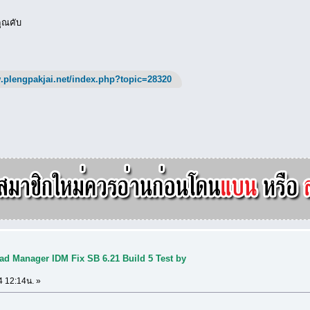
ุณคับ
.plengpakjai.net/index.php?topic=28320
ad Manager IDM Fix SB 6.21 Build 5 Test by
4 12:14น. »