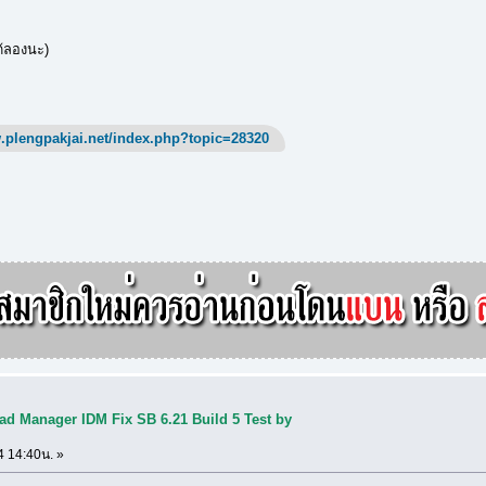
ได้ลองนะ)
.plengpakjai.net/index.php?topic=28320
ad Manager IDM Fix SB 6.21 Build 5 Test by
4 14:40น. »