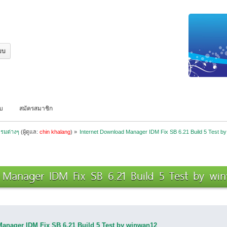
บบ
สมัครสมาชิก
รมต่างๆ
(ผู้ดูแล:
chin khalang
) »
Internet Download Manager IDM Fix SB 6.21 Build 5 Test b
 Manager IDM Fix SB 6.21 Build 5 Test by win
Manager IDM Fix SB 6.21 Build 5 Test by winwan12