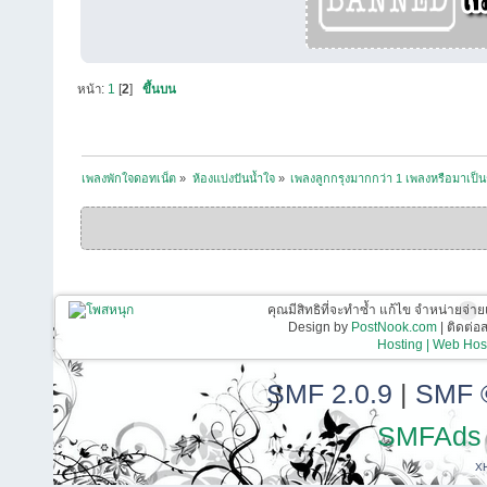
หน้า:
1
[
2
]
ขึ้นบน
เพลงพักใจดอทเน็ต
»
ห้องแบ่งปันน้ำใจ
»
เพลงลูกกรุงมากกว่า 1 เพลงหรือมาเป็น
คุณมีสิทธิที่จะทำซ้ำ แก้ไข จำหน่ายจ่าย
Design by
PostNook.com
| ติดต่
Hosting | Web Host
SMF 2.0.9
|
SMF 
SMFAds
X