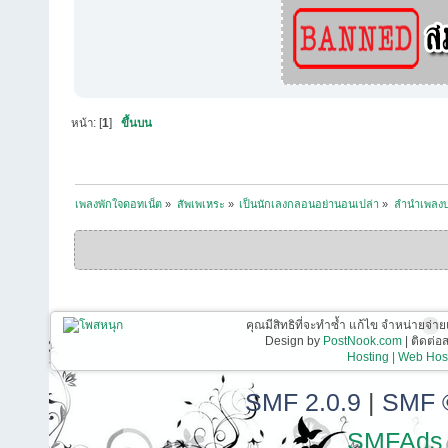
หน้า: [
1
]
ขึ้นบน
เพลงพักใจดอทเน็ต
»
สัพเพเหระ
»
เป็นนักเลงกลอนอย่านอนเปล่า
»
ลำนำเพลง
คุณมีสิทธิที่จะทำซ้ำ แก้ไข จำหน่ายจ่าย
Design by
PostNook.com
| ติดต่
Hosting | Web Host
SMF 2.0.9
|
SMF 
SMFAds