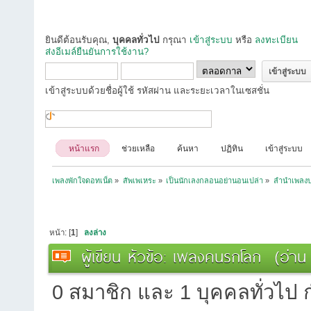
ยินดีต้อนรับคุณ,
บุคคลทั่วไป
กรุณา
เข้าสู่ระบบ
หรือ
ลงทะเบียน
ส่งอีเมล์ยืนยันการใช้งาน?
เข้าสู่ระบบด้วยชื่อผู้ใช้ รหัสผ่าน และระยะเวลาในเซสชั่น
หน้าแรก
ช่วยเหลือ
ค้นหา
ปฏิทิน
เข้าสู่ระบบ
เพลงพักใจดอทเน็ต
»
สัพเพเหระ
»
เป็นนักเลงกลอนอย่านอนเปล่า
»
ลำนำเพลง
หน้า: [
1
]
ลงล่าง
ผู้เขียน
หัวข้อ: เพลงคนรกโลก (อ่าน 1
0 สมาชิก และ 1 บุคคลทั่วไป กำ