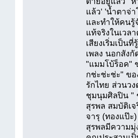
ตายอยู่แล้ว' '
แล้ว' 'น้ำตาจ่
และทำให้คนรู้จ
แท้จริงในเวลาต
เสียงเริ่มเป็นท
เพลง นอกสังกัดถ
"แมมโบ้ร็อค" 
กช่ะช่ะช่ะ" ขอ
รักไทย ส่วนวงด
ชุมนุมศิลปิน "
สุรพล สมบัติเ
จารุ (ทองแป๊ะ)
สุรพลมีความมุ่ง
คุณประสานเป็