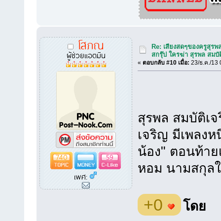
โสภณ
Re: เสียงสดๆของครูสุรพ
ผู้ช่วยแอตมิน
สกรุ๊ป ใครฆ่า สุรพล สมบัต
«
ตอบกลับ #10 เมื่อ:
23/ธ.ค./13 
สุรพล สมบัติเจ
เจริญ มีเพลงหน
น้อง" ตอนท้าย
740
59
หอม นามสกุลให
เพศ:
+0
โดย