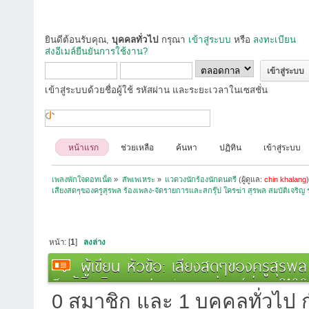
ยินดีต้อนรับคุณ,
บุคคลทั่วไป
กรุณา
เข้าสู่ระบบ
หรือ
ลงทะเบียน
ส่งอีเมล์ยืนยันการใช้งาน?
เข้าสู่ระบบด้วยชื่อผู้ใช้ รหัสผ่าน และระยะเวลาในเซสชั่น
หน้าแรก
ช่วยเหลือ
ค้นหา
ปฏิทิน
เข้าสู่ระบบ
เพลงพักใจดอทเน็ต
»
สัพเพเหระ
»
แวดวงนักร้องนักดนตรี
(ผู้ดูแล:
chin khalang
เสียงสดๆของครูสุรพล ร้องเพลง-จัดรายการและสกรุ๊ป ใครฆ่า สุรพล สมบัติเจริญ 
หน้า: [
1
]
ลงล่าง
ผู้เขียน
หัวข้อ: เสียงสดๆของครูสุรพล
สมบัติเจริญ ราชาเพลงลูกทุ่ง (อ่าน 21884
0 สมาชิก และ 1 บุคคลทั่วไป กำ