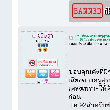
ขนิษฐา
Re: เสียงสดๆของครูสุรพ
มืออาชีพ
สกรุ๊ป ใครฆ่า สุรพล สมบัต
«
ตอบกลับ #2 เมื่อ:
17/ส.ค./13 0
ขอบคุณค่ะที่มี
67
27
เสียงของครูสุรพ
เพศ:
เพลงเพราะให้ฟั
ก่อน
:'e:92สำหรับข้