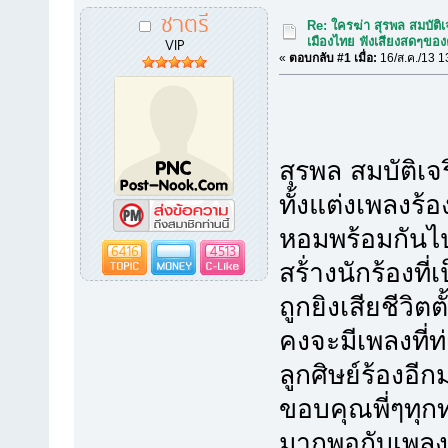
ชาตรี
Re: ใครฆ่า สุรพล สมบัติ
VIP
เมืองไทย ฟังเสียงสดๆของค
«
ตอบกลับ #1 เมื่อ:
16/ส.ค./13 1
สุรพล สมบัติเจร
ทั้งแต่งเพลงร้
หอมพร้อมกันไ
6416
4513
สร้่างนักร้องที
ถูกยิงเสียชีวิตตั
คงจะมีเพลงที่ท
ลูกศิษย์ร้องอ
ขอบคุณพี่ๆทุกท
มากพอกับเพลง