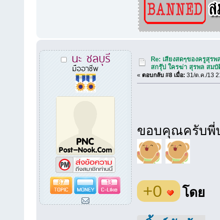
นะ ชลบุรี
Re: เสียงสดๆของครูสุรพ
มืออาชีพ
สกรุ๊ป ใครฆ่า สุรพล สมบัต
«
ตอบกลับ #8 เมื่อ:
31/ต.ค./13 2
ขอบคุณครับพี่ป
87
13
+0
โดย