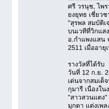
ศรี วรนุช, ไพ
ยงยุทธ เชี่ยวช
"สุรพล สมบัติเ
บนเวทีที่วิกแ
อ.กำแพงแสน จ.
2511 เมื่ออายุเ
รางวัลที่ได้รับ
วันที่ 12 ก.ย.
เด่นจากสมเด็
กุมารี เนื่องใน
"สาวสวนแตง" ค
มุกดา แต่งเพลง