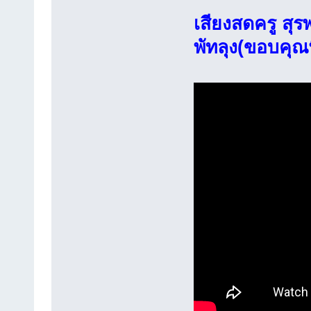
เสียงสดครู สุร
พัทลุง(ขอบคุณพี