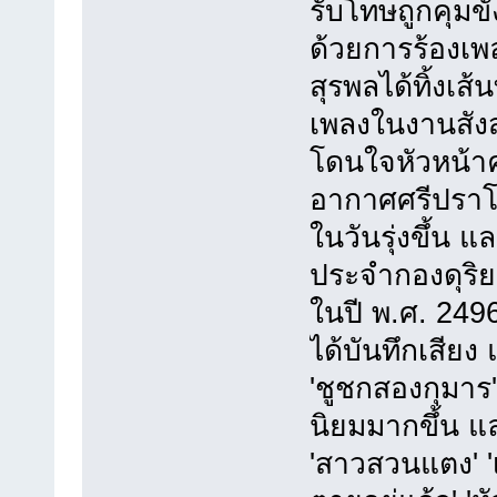
รับโทษถูกคุมข
ด้วยการร้องเพ
สุรพลได้ทิ้งเส
เพลงในงานสังส
โดนใจหัวหน้าค
อากาศศรีปราโ
ในวันรุ่งขึ้น 
ประจำกองดุริ
ในปี พ.ศ. 2496
ได้บันทึกเสียง แ
'ชูชกสองกุมาร' 
นิยมมากขึ้น แ
'สาวสวนแตง' 