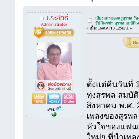
ประสิทธิ์
เสียงสดๆของครูสุรพล ร้
Administrator
รุ๊ป ใครฆ่า สุรพล สมบัติเ
«
เมื่อ:
16/ส.ค./13 12:42น. »
Bo
ตั้งแต่คืนวันท
ทุ่งสุรพล สมบั
6220
9893
สิงหาคม พ.ศ. 
เพศ:
เพลงของสุรพล น
หัวใจของแฟนเพ
ใหม่ๆ ที่นำเพล