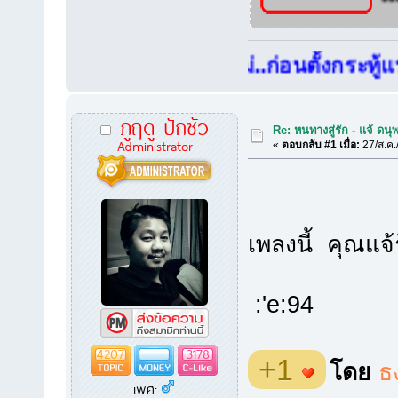
สมาชิกใหม่..ก่อนตั้งกระทู้แนะนำต
ภูฤดู ปักซัว
Re: หนทางสู่รัก - แจ้ ดนุ
Administrator
«
ตอบกลับ #1 เมื่อ:
27/ส.ค.
เพลงนี้ คุณแจ
:'e:94
4207
3178
+1
โดย
ธ
เพศ: