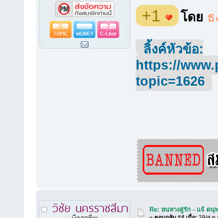
+1
โดย
ธ
0
7
ลิ้งค์หัวข้อ:
https://www.
topic=1626
วิชัย นครราชสีมา
Re: หนทางสู่รัก - แจ้ ดนุ
มืออาชีพ
«
ตอบกลับ #4 เมื่อ:
29/ส.ค.