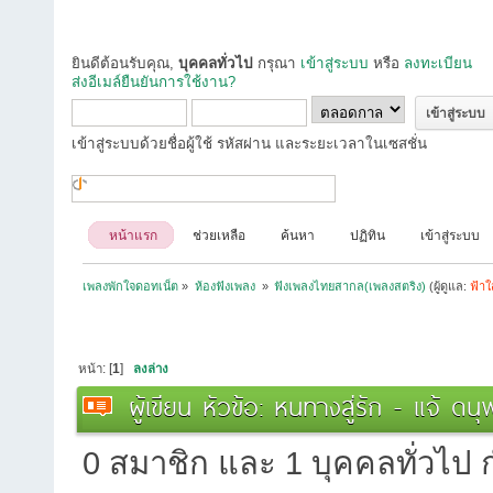
ยินดีต้อนรับคุณ,
บุคคลทั่วไป
กรุณา
เข้าสู่ระบบ
หรือ
ลงทะเบียน
ส่งอีเมล์ยืนยันการใช้งาน?
เข้าสู่ระบบด้วยชื่อผู้ใช้ รหัสผ่าน และระยะเวลาในเซสชั่น
หน้าแรก
ช่วยเหลือ
ค้นหา
ปฏิทิน
เข้าสู่ระบบ
เพลงพักใจดอทเน็ต
»
ห้องฟังเพลง 
»
ฟังเพลงไทยสากล(เพลงสตริง)
(ผู้ดูแล:
ฟ้า
หน้า: [
1
]
ลงล่าง
ผู้เขียน
หัวข้อ: หนทางสู่รัก - แจ้ ดน
0 สมาชิก และ 1 บุคคลทั่วไป กำ