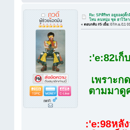
ภูวดี
Re: SPศิริพร อยูยอด(ตั๊กล
ผู้ช่วยแอตมิน
โทน คนหนุ่ม ชุด ฮาไว้ล
«
ตอบกลับ #5 เมื่อ:
07/ก.ย./11 0
:'e:82เก็
เพราะกดซ
ตามมาดูค
2319
4415
เพศ:
:'e:98หลั