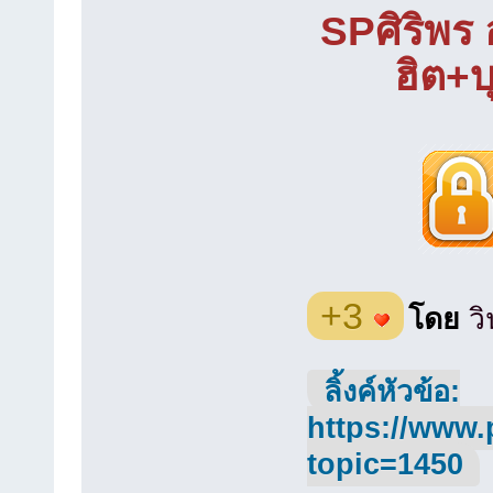
SPศิริพร อ
ฮิต+บ
+3
โดย
ว
ลิ้งค์หัวข้อ:
https://www.
topic=1450