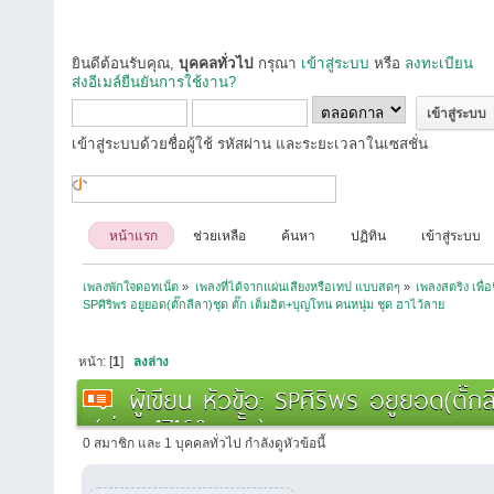
ยินดีต้อนรับคุณ,
บุคคลทั่วไป
กรุณา
เข้าสู่ระบบ
หรือ
ลงทะเบียน
ส่งอีเมล์ยืนยันการใช้งาน?
เข้าสู่ระบบด้วยชื่อผู้ใช้ รหัสผ่าน และระยะเวลาในเซสชั่น
หน้าแรก
ช่วยเหลือ
ค้นหา
ปฏิทิน
เข้าสู่ระบบ
เพลงพักใจดอทเน็ต
»
เพลงที่ได้จากแผ่นเสียงหรือเทป แบบสดๆ
»
เพลงสตริง เพื่
SPศิริพร อยูยอด(ตั๊กลีลา)ชุด ตั๊ก เต็มฮิต+บุญโทน คนหนุ่ม ชุด ฮาไว้ลาย
หน้า: [
1
]
ลงล่าง
ผู้เขียน
หัวข้อ: SPศิริพร อยูยอด(ตั๊กล
(อ่าน 17168 ครั้ง)
0 สมาชิก และ 1 บุคคลทั่วไป กำลังดูหัวข้อนี้