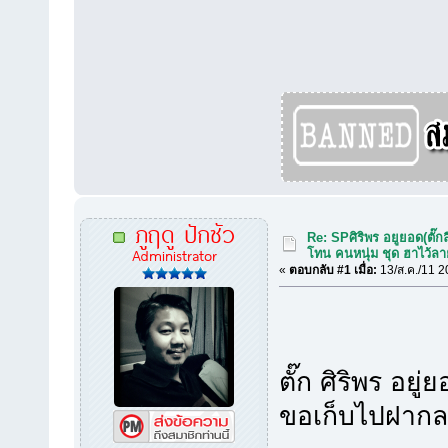
ภูฤดู ปักซัว
Re: SPศิริพร อยูยอด(ตั๊กล
Administrator
โทน คนหนุ่ม ชุด ฮาไว้ล
«
ตอบกลับ #1 เมื่อ:
13/ส.ค./11 2
ตั๊ก ศิริพร อย
ขอเก็บไปฝากละ