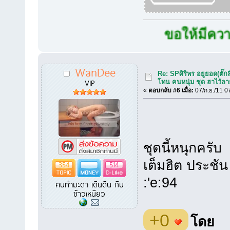
ขอให้มีความสุขกั
WanDee
Re: SPศิริพร อยูยอด(ตั๊กล
VIP
โทน คนหนุ่ม ชุด ฮาไว้ล
«
ตอบกลับ #6 เมื่อ:
07/ก.ย./11 0
ชุดนี้หนุกครับ 
เต็มฮิต ประชั
354
514
:'e:94
ฅนทำมะดา เดินดิน กิน
ข้าวเหนียว
+0
โดย