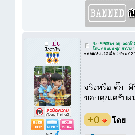
เม่น
Re: SPศิริพร อยูยอด(ตั๊กล
มืออาชีพ
โทน คนหนุ่ม ชุด ฮาไว้ล
«
ตอบกลับ #12 เมื่อ:
24/ก.พ./12 
จริงหรือ ตั๊ก ศ
ขอบคุณครับผ
+0
โดย
195
38
เพศ: