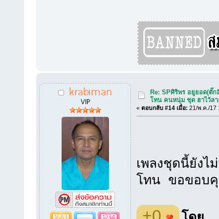
krabiman
Re: SPศิริพร อยูยอด(ตั๊กล
VIP
โทน คนหนุ่ม ชุด ฮาไว้ล
«
ตอบกลับ #14 เมื่อ:
21/พ.ค./17 
เพลงชุดนี้ยัง
โทน ขอขอบคุณ
+0
โดย
1683
1234