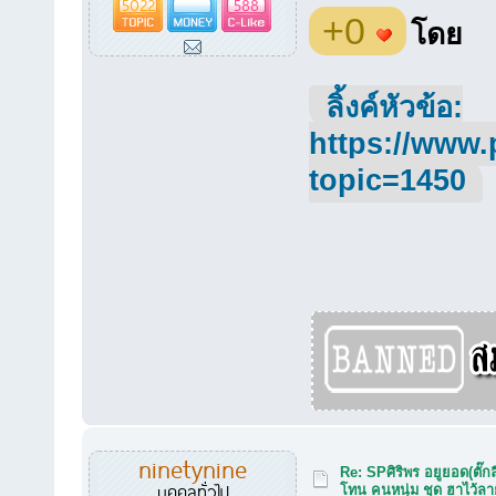
5022
588
+0
โดย
ลิ้งค์หัวข้อ:
https://www.
topic=1450
ninetynine
Re: SPศิริพร อยูยอด(ตั๊กล
บุคคลทั่วไป
โทน คนหนุ่ม ชุด ฮาไว้ล