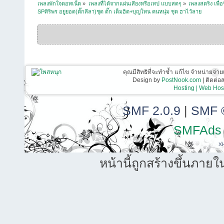
เพลงพักใจดอทเน็ต
»
เพลงที่ได้จากแผ่นเสียงหรือเทป แบบสดๆ
»
เพลงสตริง เพื่
SPศิริพร อยูยอด(ตั๊กลีลา)ชุด ตั๊ก เต็มฮิต+บุญโทน คนหนุ่ม ชุด ฮาไว้ลาย
คุณมีสิทธิที่จะทำซ้ำ แก้ไข จำหน่ายจ่าย
Design by
PostNook.com
| ติดต่
Hosting | Web Host
SMF 2.0.9
|
SMF 
SMFAds
X
หน้านี้ถูกสร้างขึ้นภายใ