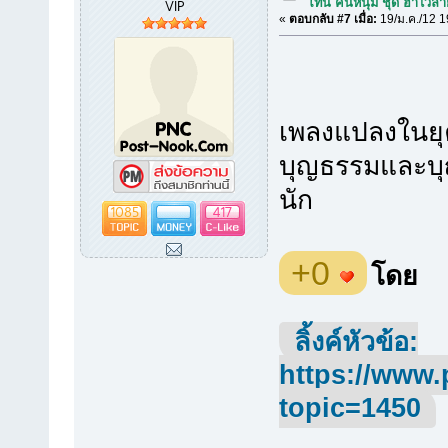
VIP
โทน คนหนุ่ม ชุด ฮาไว้ล
«
ตอบกลับ #7 เมื่อ:
19/ม.ค./12 1
เพลงแปลงในยุค
บุญธรรมและบุญ
นัก
1085
417
+0
โดย
ลิ้งค์หัวข้อ:
https://www.
topic=1450