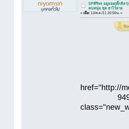
niyomsin
SPศิริพร อยูยอด(ตั๊กลีลา)
บุคคลทั่วไป
คนหนุ่ม ชุด ฮาไว้ลาย
«
เมื่อ:
13/ส.ค./11 20:50น. »
Bo
href="http://
949
class="new_wi