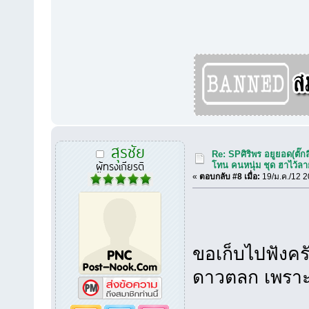
สุรชัย
Re: SPศิริพร อยูยอด(ตั๊กล
ผู้ทรงเกียรติ
โทน คนหนุ่ม ชุด ฮาไว้ล
«
ตอบกลับ #8 เมื่อ:
19/ม.ค./12 2
ขอเก็บไปฟังครั
ดาวตลก เพราะ