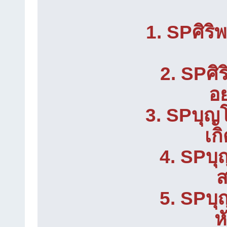
1. SPศิริพ
2. SPศิร
อย
3. SPบุญโ
เก
4. SPบุ
ส
5. SPบุ
ห