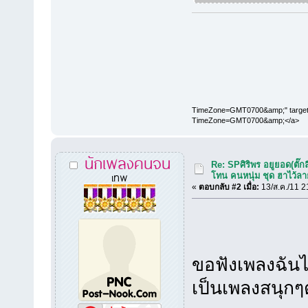
TimeZone=GMT0700&amp;" target="
TimeZone=GMT0700&amp;</a>
นักเพลงคนจน
Re: SPศิริพร อยูยอด(ตั๊กล
เทพ
โทน คนหนุ่ม ชุด ฮาไว้ล
«
ตอบกลับ #2 เมื่อ:
13/ส.ค./11 2
ขอฟังเพลงฉันไ
เป็นเพลงสนุ