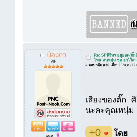
น้องดา
Re: SPศิริพร อยูยอด(ตั๊กล
VIP
โทน คนหนุ่ม ชุด ฮาไว้ล
«
ตอบกลับ #10 เมื่อ:
23/ม.ค./12 
เสียงของตั๊ก ศ
นะคะคุณหนุ่ม ไ
2123
211
+0
โดย
เพศ: