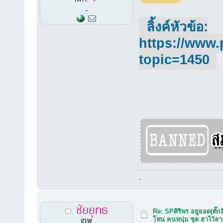
-
ลิ้งค์หัวข้อ:
https://www.
topic=1450
-
ชัยยุทธ
Re: SPศิริพร อยูยอด(ตั๊กล
เทพ
โทน คนหนุ่ม ชุด ฮาไว้ล