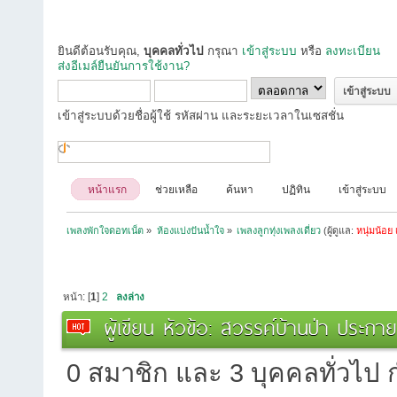
ยินดีต้อนรับคุณ,
บุคคลทั่วไป
กรุณา
เข้าสู่ระบบ
หรือ
ลงทะเบียน
ส่งอีเมล์ยืนยันการใช้งาน?
เข้าสู่ระบบด้วยชื่อผู้ใช้ รหัสผ่าน และระยะเวลาในเซสชั่น
หน้าแรก
ช่วยเหลือ
ค้นหา
ปฏิทิน
เข้าสู่ระบบ
เพลงพักใจดอทเน็ต
»
ห้องแบ่งปันน้ำใจ
»
เพลงลูกทุ่งเพลงเดี่ยว
(ผู้ดูแล:
หนุ่มน้อย 
หน้า: [
1
]
2
ลงล่าง
ผู้เขียน
หัวข้อ: สวรรค์บ้านป่า ประกาย
0 สมาชิก และ 3 บุคคลทั่วไป กำ