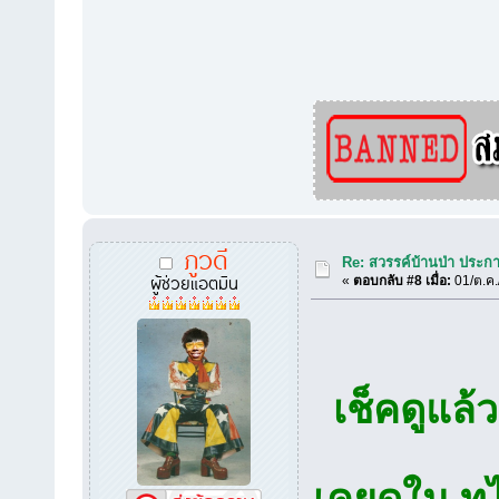
ภูวดี
Re: สวรรค์บ้านป่า ประก
ผู้ช่วยแอตมิน
«
ตอบกลับ #8 เมื่อ:
01/ต.ค.
เช็คดูแล้ว
เคยดูใน ทไ