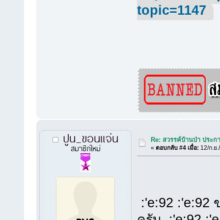
topic=1147
ปูน_ขอนแจ่น
Re: สวรรค์บ้านป่า ประก
สมาชิกใหม่
«
ตอบกลับ #4 เมื่อ:
12/ก.ย.
:'e:92 :'e:92 
ครับ :'e:92 :'