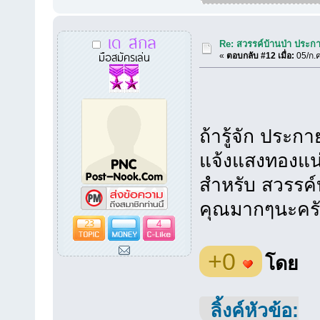
เด สกล
Re: สวรรค์บ้านป่า ประก
มือสมัครเล่น
«
ตอบกลับ #12 เมื่อ:
05/ก.ค
ถ้ารู้จัก ประก
แจ้งแสงทองแน่
สำหรับ สวรรค์บ
คุณมากๆนะครับ
23
4
+0
โดย
ลิ้งค์หัวข้อ: