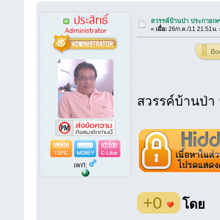
ประสิทธิ์
สวรรค์บ้านป่า ประกายเพ
Administrator
«
เมื่อ:
26/ก.ค./11 21:51น. 
Bo
สวรรค์บ้านป่า
6220
9893
เพศ:
+0
โดย