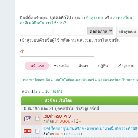
ยินดีต้อนรับคุณ,
บุคคลทั่วไป
กรุณา
เข้าสู่ระบบ
หรือ
ลงทะเบียน
ส่งอีเมล์ยืนยันการใช้งาน?
เข้าสู่ระบบด้วยชื่อผู้ใช้ รหัสผ่าน และระยะเวลาในเซสชั่น
หน้าแรก
ช่วยเหลือ
ค้นหา
ปฏิทิน
เข้าสู่ระบบ
เพลงพักใจดอทเน็ต
»
เทคโนโลยีและคอมพิวเตอร์
»
คอมพิวเตอร์และโปรแกรมต
หน้า: [
1
]
2
3
...
10
ลงล่าง
หัวข้อ
/
เริ่มโดย
0 สมาชิก และ 21 บุคคลทั่วไป กำลังดูบอร์ดนี้
แซมสำหรับ พีเจ
นายน้อย
1
2
เริ่มโดย
«
»
IDM ใครอายุไม่ยืนหรือชะตาขาด มาทางนี้ เดี๋ยวจะทำพิธีต
เริ่มโดย
ทนาย
«
1
2
3
...
11
»