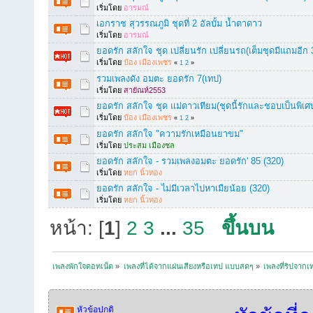
เริ่มโดย
อารมณ์
เอกราช สุวรรณภูมิ ชุดที่ 2 อัลบั้ม น้ำตาดาว
เริ่มโดย
อารมณ์
ยอดรัก สลักใจ ชุด เปลี่ยนรัก เปลี่ยนรถ(เต็มชุดมีแถมอีก 
เริ่มโดย
ป๋อง เมืองเพชร
«
1
2
»
รวมเพลงดัง อมตะ ยอดรัก 7(เทป)
เริ่มโดย
สายัณห์2553
ยอดรัก สลักใจ ชุด แม่ดาวเทียม(ชุดนี้รักและชอบเป็นพิเศษ
เริ่มโดย
ป๋อง เมืองเพชร
«
1
2
»
ยอดรัก สลักใจ "ความรักเหมือนยาขม"
เริ่มโดย
ประสม เมืองชล
ยอดรัก สลักใจ - รวมเพลงอมตะ ยอดรัก' 85 (320)
เริ่มโดย
หยก นิ้วทอง
ยอดรัก สลักใจ - ไม่มีเวลาไปหาเมืยน้อย (320)
เริ่มโดย
หยก นิ้วทอง
หน้า: [
1
]
2
3
...
35
ขึ้นบน
เพลงพักใจดอทเน็ต
»
เพลงที่ได้จากแผ่นเสียงหรือเทป แบบสดๆ
»
เพลงที่ริปจาก
หัวข้อปกติ