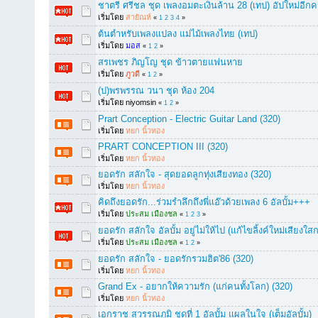
ชาตรี ศรีชล ชุด เพลงอมตะเงินล้าน 28 (เทป) อัปใหม่อีกคร
เริ่มโดย
สายัณห์
«
1
2
3
4
»
ต้นตำหรับเพลงแปลง แม่ไม้เพลงไทย (เทป)
เริ่มโดย
มอส
«
1
2
»
สรเพชร ภิญโญ ชุด ข้าวตายแฟนหาย
เริ่มโดย
ภูวดี
«
1
2
»
(ป)พรพรรณ วนา ชุด ห้อง 204
เริ่มโดย niyomsin
«
1
2
»
Prart Conception - Electric Guitar Land (320)
เริ่มโดย
หยก นิ้วทอง
PRART CONCEPTION III (320)
เริ่มโดย
หยก นิ้วทอง
ยอดรัก สลักใจ - สุดยอดลูกทุ่งเสียงทอง (320)
เริ่มโดย
หยก นิ้วทอง
คิดถึงยอดรัก...ร่วมรำลึกถึงพี่แอ๊วด้วยเพลง 6 อัลบั้ม+++
เริ่มโดย
ประสม เมืองชล
«
1
2
3
»
ยอดรัก สลักใจ อัลบั้ม อยู่ไม่ให้ไป (แก้ไขลิ้งค์ใหม่เสียงใสก
เริ่มโดย
ประสม เมืองชล
«
1
2
»
ยอดรัก สลักใจ - ยอดรักรวมฮิต'86 (320)
เริ่มโดย
หยก นิ้วทอง
Grand Ex - อยากให้ความรัก (แก่คนทั้งโลก) (320)
เริ่มโดย
หยก นิ้วทอง
เอกราช สุวรรณภูมิ ชุดที่ 1 อัลบั้ม แผลในใจ (เต็มอัลบั้ม)