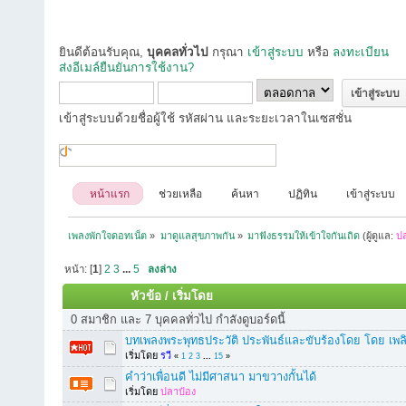
ยินดีต้อนรับคุณ,
บุคคลทั่วไป
กรุณา
เข้าสู่ระบบ
หรือ
ลงทะเบียน
ส่งอีเมล์ยืนยันการใช้งาน?
เข้าสู่ระบบด้วยชื่อผู้ใช้ รหัสผ่าน และระยะเวลาในเซสชั่น
หน้าแรก
ช่วยเหลือ
ค้นหา
ปฏิทิน
เข้าสู่ระบบ
เพลงพักใจดอทเน็ต
»
มาดูแลสุขภาพกัน
»
มาฟังธรรมให้เข้าใจกันเถิด
(ผู้ดูแล:
ป
หน้า: [
1
]
2
3
...
5
ลงล่าง
หัวข้อ
/
เริ่มโดย
0 สมาชิก และ 7 บุคคลทั่วไป กำลังดูบอร์ดนี้
บทเพลงพระพุทธประวัติ ประพันธ์และขับร้องโดย โดย เพ
เริ่มโดย
รวี
«
1
2
3
...
15
»
คำว่าเพื่อนดี ไม่มีศาสนา มาขวางกั้นได้
เริ่มโดย
ปลาป๋อง