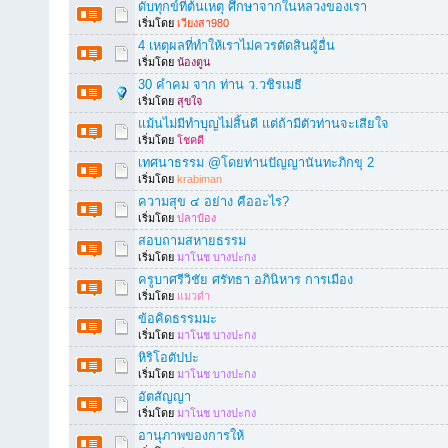
ดับทุกข์ที่ต้นเหตุ ศึกษาจากในหลวงของเรา
เริ่มโดย
เวียงสา980
4 เหตุผลที่ทำให้เราไม่ควรตัดสินผู้อื่น
เริ่มโดย
น้องตูน
30 คำคม จาก ท่าน ว.วชิรเมธี
เริ่มโดย
สุขใจ
แม้นไม่มีทำบุญไม่สิ้นดี แต่ถ้ามีตัวท่านจะเสียใจ
เริ่มโดย
โชคดี
เทศนาธรรม @โดยท่านปัญญานันทะภิกขุ 2
เริ่มโดย
krabiman
ความสุข ๔ อย่าง คืออะไร?
เริ่มโดย
ปลาป๋อง
สอบถามสหายธรรม
เริ่มโดย
มาโนช บางปะกง
ครูบาศรีวิชัย ศรัทธา อภินิหาร การเมือง
เริ่มโดย
แมวดำ
ข้อคิดธรรมมะ
เริ่มโดย
มาโนช บางปะกง
หิริโอตัปปะ
เริ่มโดย
มาโนช บางปะกง
อัตสัญญา
เริ่มโดย
มาโนช บางปะกง
อานุภาพของการให้