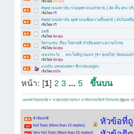
เริ่มโดย
ปรางมล
#พุทธวจนสถาบัน รวมพุทธวจนบรรยาย ( ลัด สั้น ตรง จริง
เริ่มโดย
รวี
#พุทธวจนสถาบัน พุทธวจนเพื่อความสิ้นทุกข์ ( ดับไม่เหลือ
เริ่มโดย
รวี
อคติ
เริ่มโดย
น้องตูน
นิทานเซน เรื่อง โทสาคติ ลำเอียงเพราะความโกรธ
เริ่มโดย
น้องตูน
เธอจงระวัง ... พระโพธิญาณเถร (ชา สุภทฺโท) วัดหนองป่
เริ่มโดย
น้องตูน
แบ่งปัน บทแผ่เมตตา ที่เราท่องอยู่ค่ะ
เริ่มโดย
สุขใจ
หน้า: [
1
]
2
3
...
5
ขึ้นบน
เพลงพักใจดอทเน็ต
»
มาดูแลสุขภาพกัน
»
มาฟังธรรมให้เข้าใจกันเถิด
(ผู้ดูแล:
ป
หัวข้อปกติ
หัวข้อที่
Hot Topic (More than 15 replies)
หัวข้อติ
Very Hot Topic (More than 25 replies)