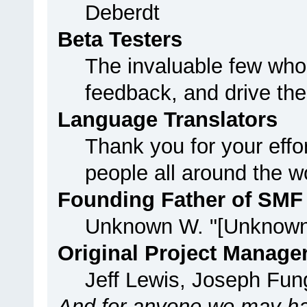
Deberdt
Beta Testers
The invaluable few who 
feedback, and drive the
Language Translators
Thank you for your effo
people all around the w
Founding Father of SMF
Unknown W. "[Unknown
Original Project Manage
Jeff Lewis, Joseph Fu
And for anyone we may ha