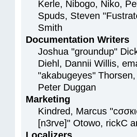
Kerle, Nibogo, Niko, Pe
Spuds, Steven "Fustrat
Smith
Documentation Writers
Joshua "groundup" Dick
Diehl, Dannii Willis, 
"akabugeyes" Thorsen, 
Peter Duggan
Marketing
Kindred, Marcus "cσσкι
[n3rve]" Otowo, rickC 
Localizers