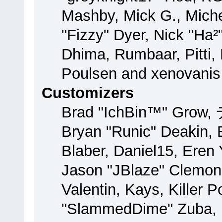
Mashby, Mick G., Michel
"Fizzy" Dyer, Nick "Ha²
Dhima, Rumbaar, Pitti
Poulsen and xenovanis
Customizers
Brad "IchBin™" Grow,
Bryan "Runic" Deakin, 
Blaber, Daniel15, Eren
Jason "JBlaze" Clemon
Valentin, Kays, Killer 
"SlammedDime" Zuba, 