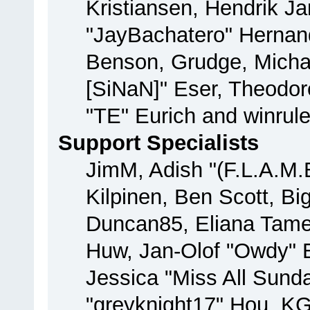
Kristiansen, Hendrik J
"JayBachatero" Hernan
Benson, Grudge, Michae
[SiNaN]" Eser, Theodore
"TE" Eurich and winrul
Support Specialists
JimM, Adish "(F.L.A.M.E
Kilpinen, Ben Scott, B
Duncan85, Eliana Tamer
Huw, Jan-Olof "Owdy" E
Jessica "Miss All Sun
"greyknight17" Hou, KGII