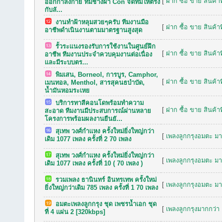
[
ฝาก ซื้อ ขาย สินค้าท
ออกกำลังกาย ทีมช่างฝ้า Con จัดทีมให้ตรง
กับลั...
งานทำฝ้าหลุมสวยๆครับ ทีมงานมือ
[
ฝาก ซื้อ ขาย สินค้าท
อาชีพดำเนินงานตามมาตรฐานสูงสุด
รั้วระแนงรองรับการใช้งานในศูนย์ฝึก
[
ฝาก ซื้อ ขาย สินค้าท
อาชีพ ทีมงานประจำควบคุมงานต่อเนื่อง
และมีระบบตร...
พิมเสน, Borneol, การบูร, Camphor,
[
ฝาก ซื้อ ขาย สินค้าท
เมนทอล, Menthol, สารสุคนธบำบัด,
น้ำมันหอมระเหย
บริการทาสีคอนโดพร้อมทำความ
[
ฝาก ซื้อ ขาย สินค้าท
สะอาด ทีมงานมีประสบการณ์ผ่านหลาย
โครงการพร้อมผลงานยืนยั...
สุเทพ วงศ์กำแหง ครั้งใหม่ยิ่งใหญ่กว่า
[
เพลงลูกกรุงอมตะ มาก
เดิม 1077 เพลง ครั้งที่ 2 70 เพลง
สุเทพ วงศ์กำแหง ครั้งใหม่ยิ่งใหญ่กว่า
[
เพลงลูกกรุงอมตะ มาก
เดิม 1077 เพลง ครั้งที่ 10 ( 70 เพลง )
รวมเพลง ธานินทร์ อินทรเทพ ครั้งใหม่
[
เพลงลูกกรุงอมตะ มาก
ยิ่งใหญ่กว่าเดิม 785 เพลง ครั้งที่ 1 70 เพลง
อมตะเพลงลูกกรุง ชุด เพชรน้ำเอก ชุด
[
เพลงลูกกรุงมากกว่า 
ที่ 4 แผ่น 2 [320kbps]