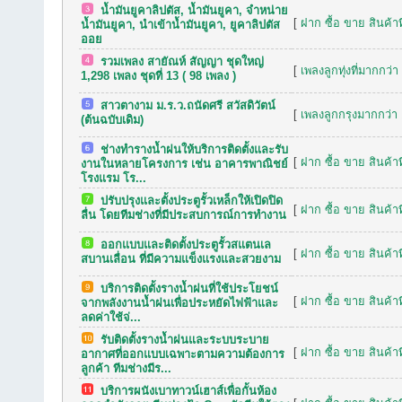
น้ำมันยูคาลิปตัส, น้ำมันยูคา, จำหน่าย
[
ฝาก ซื้อ ขาย สินค้าท
น้ำมันยูคา, นำเข้าน้ำมันยูคา, ยูคาลิปตัส
ออย
รวมเพลง สายัณห์ สัญญา ชุดใหญ่
[
เพลงลูกทุ่งที่มากกว่า
1,298 เพลง ชุดที่ 13 ( 98 เพลง )
สาวตางาม ม.ร.ว.ถนัดศรี สวัสดิวัตน์
[
เพลงลูกกรุงมากกว่า 
(ต้นฉบับเดิม)
ช่างทำรางน้ำฝนให้บริการติดตั้งและรับ
[
ฝาก ซื้อ ขาย สินค้าท
งานในหลายโครงการ เช่น อาคารพาณิชย์
โรงแรม โร...
ปรับปรุงและตั้งประตูรั้วเหล็กให้เปิดปิด
[
ฝาก ซื้อ ขาย สินค้าท
ลื่น โดยทีมช่างที่มีประสบการณ์การทำงาน
ออกแบบและติดตั้งประตูรั้วสแตนเล
[
ฝาก ซื้อ ขาย สินค้าท
สบานเลื่อน ที่มีความแข็งแรงและสวยงาม
บริการติดตั้งรางน้ำฝนที่ใช้ประโยชน์
[
ฝาก ซื้อ ขาย สินค้าท
จากพลังงานน้ำฝนเพื่อประหยัดไฟฟ้าและ
ลดค่าใช้จ่...
รับติดตั้งรางน้ำฝนและระบบระบาย
[
ฝาก ซื้อ ขาย สินค้าท
อากาศที่ออกแบบเฉพาะตามความต้องการ
ลูกค้า ทีมช่างมีร...
บริการผนังเบาทาวน์เฮาส์เพื่อกั้นห้อง