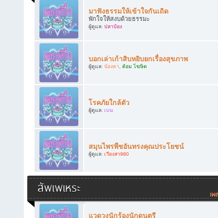
มาฟังธรรมให้เข้าใจกันเถิด
พักใจให้สงบด้วยธรรมะ
ผู้ดูแล:
ปลาป๋อง
บอกเล่าเก้าสิบหยิบยกเรื่องสุขภาพ
ผู้ดูแล:
น้องดา
,
ต้อม โฆษิต
โรคภัยใกล้ตัว
ผู้ดูแล:
เบน
สมุนไพรพืชอันทรงคุณประโยชน์
ผู้ดูแล:
เวียงสา980
สัพเพเหระ
แวดวงนักร้องนักดนตรี