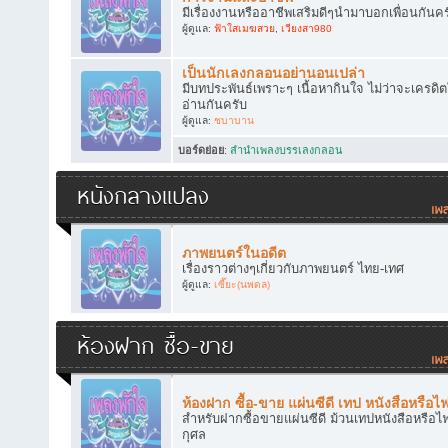
มีเรื่องงานหรืออาชีพเสริมดีๆนำมาบอกเพื่อนกันคร
ผู้ดูแล:
ฟ้าใสเมฆสวย
,
เวียงสา980
เป็นนักเลงกลอนอย่านอนเปล่า
มีบทประพันธ์เพราะๆ เนื้อหากินใจ ไม่ว่าจะเครดิ
อ่านกันครับ
ผู้ดูแล:
ชบาบาน
บอร์ดย่อย
:
ลำนำเพลงบรรเลงกลอน
หนังกลางแปลง
ภาพยนตร์ในอดีต
เรื่องราวต่างๆเกี่ยวกับภาพยนตร์ ไทย-เทศ
ผู้ดูแล:
เซี๊ยะ(นพดล)
ห้องฝาก ซื้อ-ขาย
ห้องฝาก ซื้อ-ขาย แผ่นซีดี เทป หนังสือหรือไ
สำหรับฝากซื้อขายแผ่นซีดี ม้วนเทปหนังสือหรือไฟ
กุศล