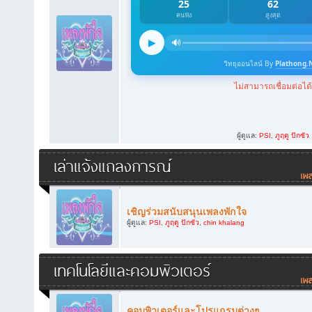
ผู้ดูแล:
PSI
,
ภูฤดู ปักซัว
เล่าแจ้งแถลงการณ์
เชิญร่วมสนับสนุนเพลงพักใจ
ผู้ดูแล:
PSI
,
ภูฤดู ปักซัว
,
chin khalang
เทคโนโลยีและคอมพิวเตอร์
คอมพิวเตอร์และโปรแกรมต่างๆ