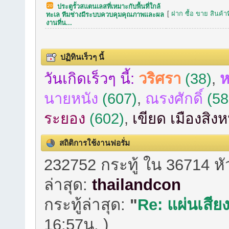
ประตูรั้วสแตนเลสที่เหมาะกับพื้นที่ใกล้
[
ฝาก ซื้อ ขาย สินค้าท
ทะเล ทีมช่างมีระบบควบคุมคุณภาพและผล
งานที่น...
ปฏิทินเร็วๆ นี้
วันเกิดเร็วๆ นี้:
วริศรา
(38)
,
ห
นายหนัง
(607)
,
ณรงศักดิ์
(58
ระยอง
(602)
,
เขียด เมืองสิง
สถิติการใช้งานฟอรั่ม
232752 กระทู้ ใน 36714 ห
ล่าสุด:
thailandcon
กระทู้ล่าสุด:
"
Re: แผ่นเสียง
16:57น. )