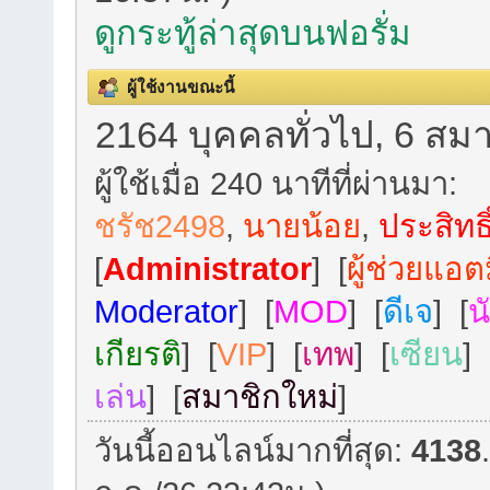
ดูกระทู้ล่าสุดบนฟอรั่ม
ผู้ใช้งานขณะนี้
2164 บุคคลทั่วไป, 6 สมา
ผู้ใช้เมื่อ 240 นาทีที่ผ่านมา:
ชรัช2498
,
นายน้อย
,
ประสิทธิ
[
Administrator
] [
ผู้ช่วยแอต
Moderator
] [
MOD
] [
ดีเจ
] [
น
เกียรติ
] [
VIP
] [
เทพ
] [
เซียน
] 
เล่น
] [
สมาชิกใหม่
]
วันนี้ออนไลน์มากที่สุด:
4138