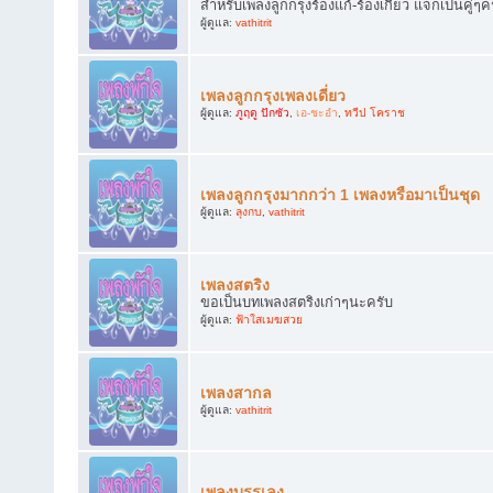
สำหรับเพลงลูกกรุงร้องแก้-ร้องเกี้ยว แจกเป็นคู่ๆค
ผู้ดูแล:
vathitrit
เพลงลูกกรุงเพลงเดี่ยว
ผู้ดูแล:
ภูฤดู ปักซัว
,
เอ-ชะอำ
,
ทวีป โคราช
เพลงลูกกรุงมากกว่า 1 เพลงหรือมาเป็นชุด
ผู้ดูแล:
ลุงกบ
,
vathitrit
เพลงสตริง
ขอเป็นบทเพลงสตริงเก่าๆนะครับ
ผู้ดูแล:
ฟ้าใสเมฆสวย
เพลงสากล
ผู้ดูแล:
vathitrit
เพลงบรรเลง