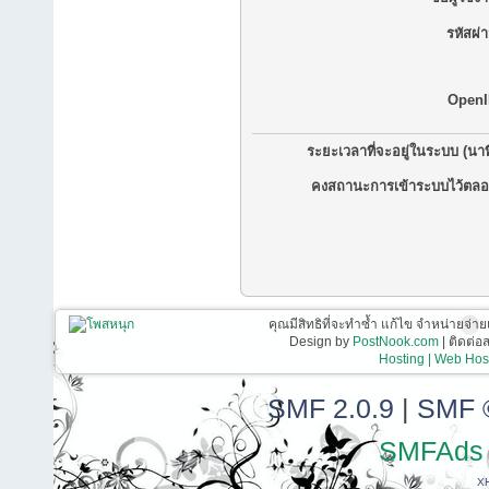
รหัสผ่
OpenI
ระยะเวลาที่จะอยู่ในระบบ (นาท
คงสถานะการเข้าระบบไว้ตลอ
คุณมีสิทธิที่จะทำซ้ำ แก้ไข จำหน่ายจ่าย
Design by
PostNook.com
| ติดต่
Hosting | Web Host
SMF 2.0.9
|
SMF 
SMFAds
X