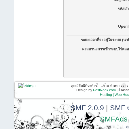
รหัสผ่
OpenI
ระยะเวลาที่จะอยู่ในระบบ (นาท
คงสถานะการเข้าระบบไว้ตลอ
คุณมีสิทธิที่จะทำซ้ำ แก้ไข จำหน่ายจ่าย
Design by
PostNook.com
| ติดต่
Hosting | Web Host
SMF 2.0.9
|
SMF 
SMFAds
X