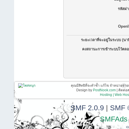
รหัสผ่
OpenI
ระยะเวลาที่จะอยู่ในระบบ (นาท
คงสถานะการเข้าระบบไว้ตลอ
คุณมีสิทธิที่จะทำซ้ำ แก้ไข จำหน่ายจ่าย
Design by
PostNook.com
| ติดต่
Hosting | Web Host
SMF 2.0.9
|
SMF 
SMFAds
X