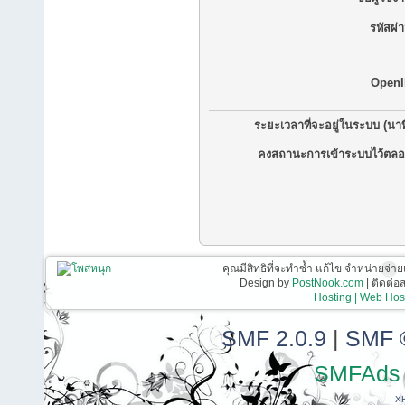
รหัสผ่
OpenI
ระยะเวลาที่จะอยู่ในระบบ (นาท
คงสถานะการเข้าระบบไว้ตลอ
คุณมีสิทธิที่จะทำซ้ำ แก้ไข จำหน่ายจ่าย
Design by
PostNook.com
| ติดต่
Hosting | Web Host
SMF 2.0.9
|
SMF 
SMFAds
X