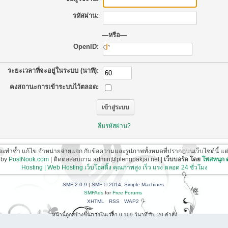
รหัสผ่าน:
—หรือ—
OpenID:
ระยะเวลาที่จะอยู่ในระบบ (นาที):
คงสถานะการเข้าระบบไว้ตลอด:
ลืมรหัสผ่าน?
ี่จะทำซ้ำ แก้ไข จำหน่ายจ่ายแจก กับข้อความและรูปภาพทั้งหมดที่ปรากฎบนเว็บไซต์นี้ แต่ต้อ
 by
PostNook.com
| ติดต่อสอบถาม admin@plengpakjai.net |
เว็บบอร์ด โดย
โพสหนุก
Hosting | Web Hosting เว็บโฮสติ้ง คุณภาพสูง เร็ว แรง ตลอด 24 ชั่วโมง
SMF 2.0.9
|
SMF © 2014
,
Simple Machines
SMFAds
for
Free Forums
XHTML
RSS
WAP2
หน้านี้ถูกสร้างขึ้นภายในเวลา 0.109 วินาที กับ 20 คำสั่ง