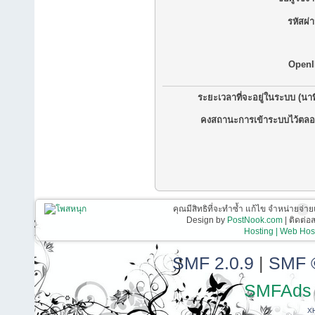
รหัสผ่
OpenI
ระยะเวลาที่จะอยู่ในระบบ (นาท
คงสถานะการเข้าระบบไว้ตลอ
คุณมีสิทธิที่จะทำซ้ำ แก้ไข จำหน่ายจ่าย
Design by
PostNook.com
| ติดต่
Hosting | Web Host
SMF 2.0.9
|
SMF 
SMFAds
X