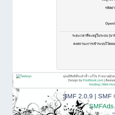
รหัสผ่
OpenI
ระยะเวลาที่จะอยู่ในระบบ (นาท
คงสถานะการเข้าระบบไว้ตลอ
คุณมีสิทธิที่จะทำซ้ำ แก้ไข จำหน่ายจ่าย
Design by
PostNook.com
| ติดต่
Hosting | Web Host
SMF 2.0.9
|
SMF 
SMFAds
X