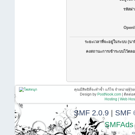
รหัสผ่
OpenI
ระยะเวลาที่จะอยู่ในระบบ (นาท
คงสถานะการเข้าระบบไว้ตลอ
คุณมีสิทธิที่จะทำซ้ำ แก้ไข จำหน่ายจ่าย
Design by
PostNook.com
| ติดต่
Hosting | Web Host
SMF 2.0.9
|
SMF 
SMFAds
X