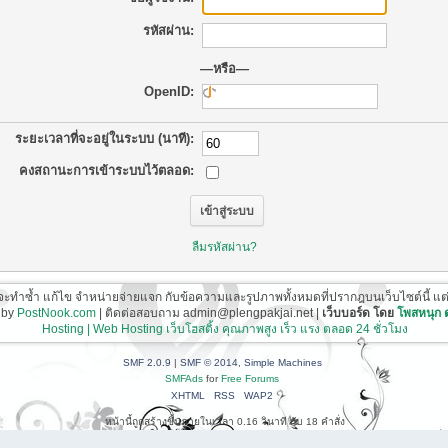
รหัสผ่าน:
—หรือ—
OpenID:
ระยะเวลาที่จะอยู่ในระบบ (นาที):
คงสถานะการเข้าระบบไว้ตลอด:
ลืมรหัสผ่าน?
ี่จะทำซ้ำ แก้ไข จำหน่ายจ่ายแจก กับข้อความและรูปภาพทั้งหมดที่ปรากฎบนเว็บไซต์นี้ แต่ต้อ
 by
PostNook.com
| ติดต่อสอบถาม admin@plengpakjai.net |
เว็บบอร์ด โดย
โพสหนุก
Hosting | Web Hosting เว็บโฮสติ้ง คุณภาพสูง เร็ว แรง ตลอด 24 ชั่วโมง
SMF 2.0.9
|
SMF © 2014
,
Simple Machines
SMFAds
for
Free Forums
XHTML
RSS
WAP2
หน้านี้ถูกสร้างขึ้นภายในเวลา 0.16 วินาที กับ 18 คำสั่ง