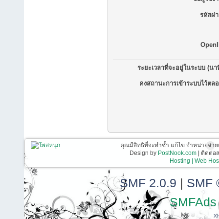
รหัสผ่
OpenI
ระยะเวลาที่จะอยู่ในระบบ (นาท
คงสถานะการเข้าระบบไว้ตลอ
คุณมีสิทธิที่จะทำซ้ำ แก้ไข จำหน่ายจ่าย
Design by
PostNook.com
| ติดต่
Hosting | Web Host
SMF 2.0.9
|
SMF 
SMFAds
X