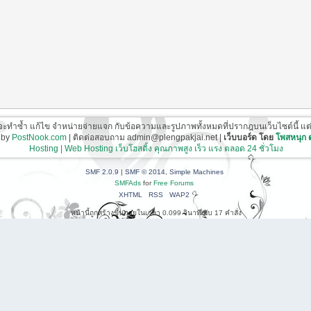
ี่จะทำซ้ำ แก้ไข จำหน่ายจ่ายแจก กับข้อความและรูปภาพทั้งหมดที่ปรากฎบนเว็บไซต์นี้ แต่ต้อ
 by
PostNook.com
| ติดต่อสอบถาม admin@plengpakjai.net |
เว็บบอร์ด โดย
โพสหนุก
Hosting | Web Hosting เว็บโฮสติ้ง คุณภาพสูง เร็ว แรง ตลอด 24 ชั่วโมง
SMF 2.0.9
|
SMF © 2014
,
Simple Machines
SMFAds
for
Free Forums
XHTML
RSS
WAP2
หน้านี้ถูกสร้างขึ้นภายในเวลา 0.099 วินาที กับ 17 คำสั่ง