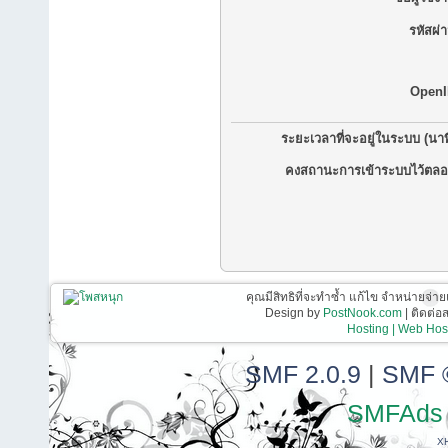
รหัสผ่
OpenI
ระยะเวลาที่จะอยู่ในระบบ (นาท
คงสถานะการเข้าระบบไว้ตลอ
คุณมีสิทธิที่จะทำซ้ำ แก้ไข จำหน่ายจ่าย
Design by
PostNook.com
| ติดต่
Hosting | Web Host
SMF 2.0.9
|
SMF 
SMFAds
X