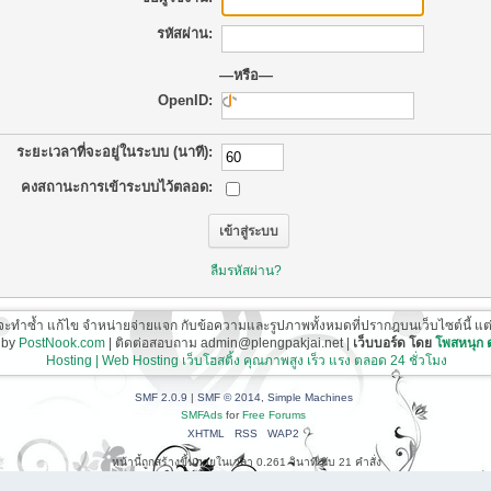
รหัสผ่าน:
—หรือ—
OpenID:
ระยะเวลาที่จะอยู่ในระบบ (นาที):
คงสถานะการเข้าระบบไว้ตลอด:
ลืมรหัสผ่าน?
ี่จะทำซ้ำ แก้ไข จำหน่ายจ่ายแจก กับข้อความและรูปภาพทั้งหมดที่ปรากฎบนเว็บไซต์นี้ แต่ต้อ
 by
PostNook.com
| ติดต่อสอบถาม admin@plengpakjai.net |
เว็บบอร์ด โดย
โพสหนุก
Hosting | Web Hosting เว็บโฮสติ้ง คุณภาพสูง เร็ว แรง ตลอด 24 ชั่วโมง
SMF 2.0.9
|
SMF © 2014
,
Simple Machines
SMFAds
for
Free Forums
XHTML
RSS
WAP2
หน้านี้ถูกสร้างขึ้นภายในเวลา 0.261 วินาที กับ 21 คำสั่ง