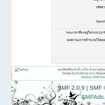
รหัสผ่
OpenI
ระยะเวลาที่จะอยู่ในระบบ (นาท
คงสถานะการเข้าระบบไว้ตลอ
คุณมีสิทธิที่จะทำซ้ำ แก้ไข จำหน่ายจ่าย
Design by
PostNook.com
| ติดต่
Hosting | Web Host
SMF 2.0.9
|
SMF 
SMFAds
X