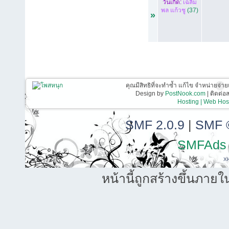
วันเกิด:
เฉลิม
พล แก้วชู
(37)
»
คุณมีสิทธิที่จะทำซ้ำ แก้ไข จำหน่ายจ่าย
Design by
PostNook.com
| ติดต่
Hosting | Web Host
SMF 2.0.9
|
SMF 
SMFAds
X
หน้านี้ถูกสร้างขึ้นภายใ