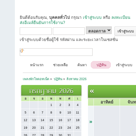
ยินดีต้อนรับคุณ,
บุคคลทั่วไป
กรุณา
เข้าสู่ระบบ
หรือ
ลงทะเบียน
ส่งอีเมล์ยืนยันการใช้งาน?
เข้าสู่ระบบด้วยชื่อผู้ใช้ รหัสผ่าน และระยะเวลาในเซสชั่น
หน้าแรก
ช่วยเหลือ
ค้นหา
ปฏิทิน
เข้าสู่ระบบ
เพลงพักใจดอทเน็ต
»
ปฏิทิน
»
สิงหาคม 2026
กรกฎาคม 2026
«
อ
จ
อ
พ
พ
ศ
เ
อาทิตย์
จันท
1
2
3
4
5
6
7
8
9
10
11
12
13
14
15
16
17
18
»
19
20
21
22
23
24
25
26
27
28
29
30
31