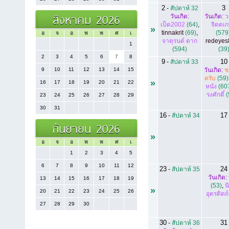
2
3
-
สัปดาห์ 32
สิงหาคม 2026
วันเกิด:
วันเกิด:
ว
เป็ด2002
(64)
,
จิตตเ
»
tinnakrit
(69)
,
(579
อ
จ
อ
พ
พ
ศ
เ
จาตุรนต์ ตาก
redeyes
1
(594)
(39
2
3
4
5
6
7
8
9
10
-
สัปดาห์ 33
9
10
11
12
13
14
15
วันเกิด:
ช
ครับ
(59)
»
16
17
18
19
20
21
22
หนัง
(60
รงศักดิ์
(
23
24
25
26
27
28
29
30
31
16
17
-
สัปดาห์ 34
กันยายน 2026
»
อ
จ
อ
พ
พ
ศ
เ
1
2
3
4
5
6
7
8
9
10
11
12
23
24
-
สัปดาห์ 35
วันเกิด:
13
14
15
16
17
18
19
(53)
,
น
»
20
21
22
23
24
25
26
อุตรดิตถ์
27
28
29
30
30
31
-
สัปดาห์ 36