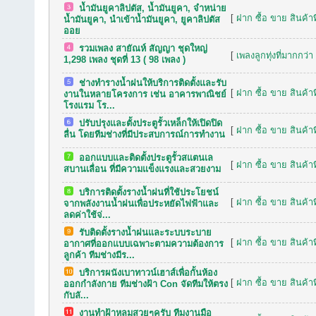
น้ำมันยูคาลิปตัส, น้ำมันยูคา, จำหน่าย
[
ฝาก ซื้อ ขาย สินค้าท
น้ำมันยูคา, นำเข้าน้ำมันยูคา, ยูคาลิปตัส
ออย
รวมเพลง สายัณห์ สัญญา ชุดใหญ่
[
เพลงลูกทุ่งที่มากกว่า
1,298 เพลง ชุดที่ 13 ( 98 เพลง )
ช่างทำรางน้ำฝนให้บริการติดตั้งและรับ
[
ฝาก ซื้อ ขาย สินค้าท
งานในหลายโครงการ เช่น อาคารพาณิชย์
โรงแรม โร...
ปรับปรุงและตั้งประตูรั้วเหล็กให้เปิดปิด
[
ฝาก ซื้อ ขาย สินค้าท
ลื่น โดยทีมช่างที่มีประสบการณ์การทำงาน
ออกแบบและติดตั้งประตูรั้วสแตนเล
[
ฝาก ซื้อ ขาย สินค้าท
สบานเลื่อน ที่มีความแข็งแรงและสวยงาม
บริการติดตั้งรางน้ำฝนที่ใช้ประโยชน์
[
ฝาก ซื้อ ขาย สินค้าท
จากพลังงานน้ำฝนเพื่อประหยัดไฟฟ้าและ
ลดค่าใช้จ่...
รับติดตั้งรางน้ำฝนและระบบระบาย
[
ฝาก ซื้อ ขาย สินค้าท
อากาศที่ออกแบบเฉพาะตามความต้องการ
ลูกค้า ทีมช่างมีร...
บริการผนังเบาทาวน์เฮาส์เพื่อกั้นห้อง
[
ฝาก ซื้อ ขาย สินค้าท
ออกกำลังกาย ทีมช่างฝ้า Con จัดทีมให้ตรง
กับลั...
งานทำฝ้าหลุมสวยๆครับ ทีมงานมือ