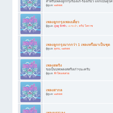
สำหรับเพลงลูกกรุงร้องแก้-ร้องเกี้ยว แจกเป็นคู่ๆค
ผู้ดูแล:
vathitrit
เพลงลูกกรุงเพลงเดี่ยว
ผู้ดูแล:
ภูฤดู ปักซัว
,
เอ-ชะอำ
,
ทวีป โคราช
เพลงลูกกรุงมากกว่า 1 เพลงหรือมาเป็นชุด
ผู้ดูแล:
ลุงกบ
,
vathitrit
เพลงสตริง
ขอเป็นบทเพลงสตริงเก่าๆนะครับ
ผู้ดูแล:
ฟ้าใสเมฆสวย
เพลงสากล
ผู้ดูแล:
vathitrit
เพลงบรรเลง