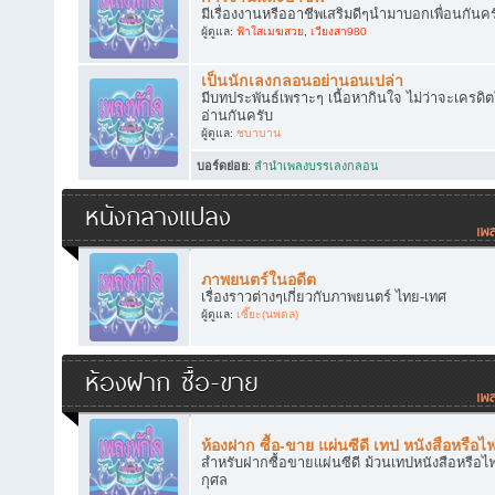
มีเรื่องงานหรืออาชีพเสริมดีๆนำมาบอกเพื่อนกันคร
ผู้ดูแล:
ฟ้าใสเมฆสวย
,
เวียงสา980
เป็นนักเลงกลอนอย่านอนเปล่า
มีบทประพันธ์เพราะๆ เนื้อหากินใจ ไม่ว่าจะเครดิ
อ่านกันครับ
ผู้ดูแล:
ชบาบาน
บอร์ดย่อย
:
ลำนำเพลงบรรเลงกลอน
หนังกลางแปลง
ภาพยนตร์ในอดีต
เรื่องราวต่างๆเกี่ยวกับภาพยนตร์ ไทย-เทศ
ผู้ดูแล:
เซี๊ยะ(นพดล)
ห้องฝาก ซื้อ-ขาย
ห้องฝาก ซื้อ-ขาย แผ่นซีดี เทป หนังสือหรือไ
สำหรับฝากซื้อขายแผ่นซีดี ม้วนเทปหนังสือหรือไฟ
กุศล