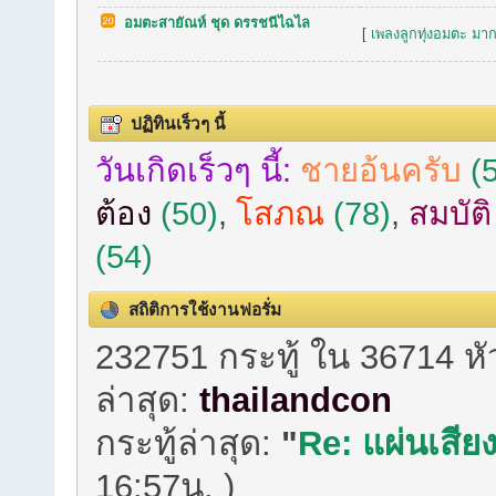
อมตะสายัณห์ ชุด ดรรชนีไฉไล
[
เพลงลูกทุ่งอมตะ มาก
ปฏิทินเร็วๆ นี้
วันเกิดเร็วๆ นี้:
ชายอ้นครับ
(5
ต้อง
(50)
,
โสภณ
(78)
,
สมบัต
(54)
สถิติการใช้งานฟอรั่ม
232751 กระทู้ ใน 36714 ห
ล่าสุด:
thailandcon
กระทู้ล่าสุด:
"
Re: แผ่นเสียง
16:57น. )