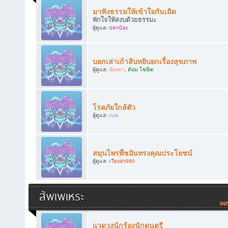
มาฟังธรรมให้เข้าใจกันเถิด
พักใจให้สงบด้วยธรรมะ
ผู้ดูแล:
ปลาป๋อง
บอกเล่าเก้าสิบหยิบยกเรื่องสุขภาพ
ผู้ดูแล:
น้องดา
,
ต้อม โฆษิต
โรคภัยใกล้ตัว
ผู้ดูแล:
เบน
สมุนไพรพืชอันทรงคุณประโยชน์
ผู้ดูแล:
เวียงสา980
สัพเพเหระ
แวดวงนักร้องนักดนตรี