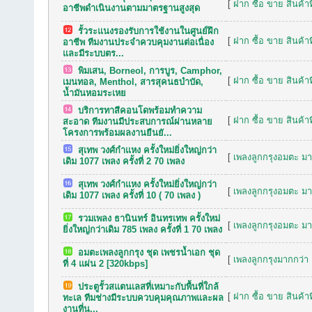
[
ฝาก ซื้อ ขาย สินค้าท
อาชีพดำเนินงานตามมาตรฐานสูงสุด
รั้วระแนงรองรับการใช้งานในศูนย์ฝึก
[
ฝาก ซื้อ ขาย สินค้าท
อาชีพ ทีมงานประจำควบคุมงานต่อเนื่อง
และมีระบบตร...
พิมเสน, Borneol, การบูร, Camphor,
[
ฝาก ซื้อ ขาย สินค้าท
เมนทอล, Menthol, สารสุคนธบำบัด,
น้ำมันหอมระเหย
บริการทาสีคอนโดพร้อมทำความ
[
ฝาก ซื้อ ขาย สินค้าท
สะอาด ทีมงานมีประสบการณ์ผ่านหลาย
โครงการพร้อมผลงานยืนยั...
สุเทพ วงศ์กำแหง ครั้งใหม่ยิ่งใหญ่กว่า
[
เพลงลูกกรุงอมตะ มาก
เดิม 1077 เพลง ครั้งที่ 2 70 เพลง
สุเทพ วงศ์กำแหง ครั้งใหม่ยิ่งใหญ่กว่า
[
เพลงลูกกรุงอมตะ มาก
เดิม 1077 เพลง ครั้งที่ 10 ( 70 เพลง )
รวมเพลง ธานินทร์ อินทรเทพ ครั้งใหม่
[
เพลงลูกกรุงอมตะ มาก
ยิ่งใหญ่กว่าเดิม 785 เพลง ครั้งที่ 1 70 เพลง
อมตะเพลงลูกกรุง ชุด เพชรน้ำเอก ชุด
[
เพลงลูกกรุงมากกว่า 
ที่ 4 แผ่น 2 [320kbps]
ประตูรั้วสแตนเลสที่เหมาะกับพื้นที่ใกล้
[
ฝาก ซื้อ ขาย สินค้าท
ทะเล ทีมช่างมีระบบควบคุมคุณภาพและผล
งานที่น...