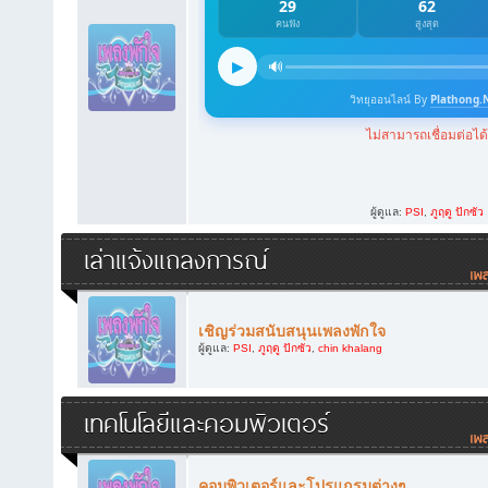
ผู้ดูแล:
PSI
,
ภูฤดู ปักซัว
เล่าแจ้งแถลงการณ์
เชิญร่วมสนับสนุนเพลงพักใจ
ผู้ดูแล:
PSI
,
ภูฤดู ปักซัว
,
chin khalang
เทคโนโลยีและคอมพิวเตอร์
คอมพิวเตอร์และโปรแกรมต่างๆ