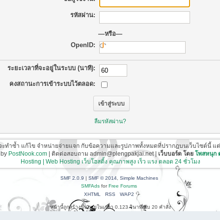
รหัสผ่าน:
—หรือ—
OpenID:
ระยะเวลาที่จะอยู่ในระบบ (นาที):
คงสถานะการเข้าระบบไว้ตลอด:
ลืมรหัสผ่าน?
ี่จะทำซ้ำ แก้ไข จำหน่ายจ่ายแจก กับข้อความและรูปภาพทั้งหมดที่ปรากฎบนเว็บไซต์นี้ แต่ต้อ
 by
PostNook.com
| ติดต่อสอบถาม admin@plengpakjai.net |
เว็บบอร์ด โดย
โพสหนุก
Hosting | Web Hosting เว็บโฮสติ้ง คุณภาพสูง เร็ว แรง ตลอด 24 ชั่วโมง
SMF 2.0.9
|
SMF © 2014
,
Simple Machines
SMFAds
for
Free Forums
XHTML
RSS
WAP2
หน้านี้ถูกสร้างขึ้นภายในเวลา 0.123 วินาที กับ 20 คำสั่ง