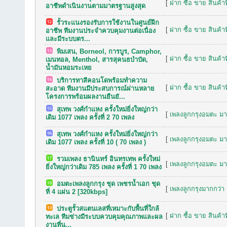
[
ฝาก ซื้อ ขาย สินค้าท
อาชีพดำเนินงานตามมาตรฐานสูงสุด
รั้วระแนงรองรับการใช้งานในศูนย์ฝึก
[
ฝาก ซื้อ ขาย สินค้าท
อาชีพ ทีมงานประจำควบคุมงานต่อเนื่อง
และมีระบบตร...
พิมเสน, Borneol, การบูร, Camphor,
[
ฝาก ซื้อ ขาย สินค้าท
เมนทอล, Menthol, สารสุคนธบำบัด,
น้ำมันหอมระเหย
บริการทาสีคอนโดพร้อมทำความ
[
ฝาก ซื้อ ขาย สินค้าท
สะอาด ทีมงานมีประสบการณ์ผ่านหลาย
โครงการพร้อมผลงานยืนยั...
สุเทพ วงศ์กำแหง ครั้งใหม่ยิ่งใหญ่กว่า
[
เพลงลูกกรุงอมตะ มาก
เดิม 1077 เพลง ครั้งที่ 2 70 เพลง
สุเทพ วงศ์กำแหง ครั้งใหม่ยิ่งใหญ่กว่า
[
เพลงลูกกรุงอมตะ มาก
เดิม 1077 เพลง ครั้งที่ 10 ( 70 เพลง )
รวมเพลง ธานินทร์ อินทรเทพ ครั้งใหม่
[
เพลงลูกกรุงอมตะ มาก
ยิ่งใหญ่กว่าเดิม 785 เพลง ครั้งที่ 1 70 เพลง
อมตะเพลงลูกกรุง ชุด เพชรน้ำเอก ชุด
[
เพลงลูกกรุงมากกว่า 
ที่ 4 แผ่น 2 [320kbps]
ประตูรั้วสแตนเลสที่เหมาะกับพื้นที่ใกล้
[
ฝาก ซื้อ ขาย สินค้าท
ทะเล ทีมช่างมีระบบควบคุมคุณภาพและผล
งานที่น...