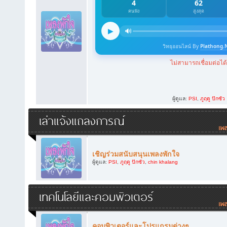
ผู้ดูแล:
PSI
,
ภูฤดู ปักซัว
เล่าแจ้งแถลงการณ์
เชิญร่วมสนับสนุนเพลงพักใจ
ผู้ดูแล:
PSI
,
ภูฤดู ปักซัว
,
chin khalang
เทคโนโลยีและคอมพิวเตอร์
คอมพิวเตอร์และโปรแกรมต่างๆ