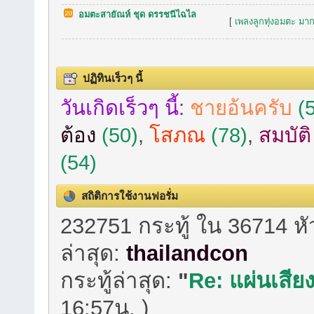
อมตะสายัณห์ ชุด ดรรชนีไฉไล
[
เพลงลูกทุ่งอมตะ มาก
ปฏิทินเร็วๆ นี้
วันเกิดเร็วๆ นี้:
ชายอ้นครับ
(5
ต้อง
(50)
,
โสภณ
(78)
,
สมบัต
(54)
สถิติการใช้งานฟอรั่ม
232751 กระทู้ ใน 36714 ห
ล่าสุด:
thailandcon
กระทู้ล่าสุด:
"
Re: แผ่นเสียง
16:57น. )