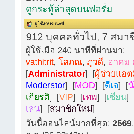
ดูกระทู้ล่าสุดบนฟอรั่ม
ผู้ใช้งานขณะนี้
912 บุคคลทั่วไป, 7 สมาช
ผู้ใช้เมื่อ 240 นาทีที่ผ่านมา:
vathitrit
,
โสภณ
,
ภูวดี
,
อาคม 
[
Administrator
] [
ผู้ช่วยแอต
Moderator
] [
MOD
] [
ดีเจ
] [
น
เกียรติ
] [
VIP
] [
เทพ
] [
เซียน
] 
เล่น
] [
สมาชิกใหม่
]
วันนี้ออนไลน์มากที่สุด:
2569