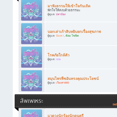
มาฟังธรรมให้เข้าใจกันเถิด
พักใจให้สงบด้วยธรรมะ
ผู้ดูแล:
ปลาป๋อง
บอกเล่าเก้าสิบหยิบยกเรื่องสุขภาพ
ผู้ดูแล:
น้องดา
,
ต้อม โฆษิต
โรคภัยใกล้ตัว
ผู้ดูแล:
เบน
สมุนไพรพืชอันทรงคุณประโยชน์
ผู้ดูแล:
เวียงสา980
สัพเพเหระ
แวดวงนักร้องนักดนตรี