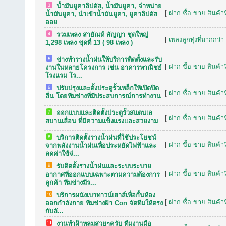
น้ำมันยูคาลิปตัส, น้ำมันยูคา, จำหน่าย
[
ฝาก ซื้อ ขาย สินค้าท
น้ำมันยูคา, นำเข้าน้ำมันยูคา, ยูคาลิปตัส
ออย
รวมเพลง สายัณห์ สัญญา ชุดใหญ่
[
เพลงลูกทุ่งที่มากกว่า
1,298 เพลง ชุดที่ 13 ( 98 เพลง )
ช่างทำรางน้ำฝนให้บริการติดตั้งและรับ
[
ฝาก ซื้อ ขาย สินค้าท
งานในหลายโครงการ เช่น อาคารพาณิชย์
โรงแรม โร...
ปรับปรุงและตั้งประตูรั้วเหล็กให้เปิดปิด
[
ฝาก ซื้อ ขาย สินค้าท
ลื่น โดยทีมช่างที่มีประสบการณ์การทำงาน
ออกแบบและติดตั้งประตูรั้วสแตนเล
[
ฝาก ซื้อ ขาย สินค้าท
สบานเลื่อน ที่มีความแข็งแรงและสวยงาม
บริการติดตั้งรางน้ำฝนที่ใช้ประโยชน์
[
ฝาก ซื้อ ขาย สินค้าท
จากพลังงานน้ำฝนเพื่อประหยัดไฟฟ้าและ
ลดค่าใช้จ่...
รับติดตั้งรางน้ำฝนและระบบระบาย
[
ฝาก ซื้อ ขาย สินค้าท
อากาศที่ออกแบบเฉพาะตามความต้องการ
ลูกค้า ทีมช่างมีร...
บริการผนังเบาทาวน์เฮาส์เพื่อกั้นห้อง
[
ฝาก ซื้อ ขาย สินค้าท
ออกกำลังกาย ทีมช่างฝ้า Con จัดทีมให้ตรง
กับลั...
งานทำฝ้าหลุมสวยๆครับ ทีมงานมือ