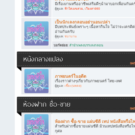
มีเรื่องงานหรืออาชีพเสริมดีๆนำมาบอกเพื่อนกันคร
ผู้ดูแล:
ฟ้าใสเมฆสวย
,
เวียงสา980
เป็นนักเลงกลอนอย่านอนเปล่า
มีบทประพันธ์เพราะๆ เนื้อหากินใจ ไม่ว่าจะเครดิ
อ่านกันครับ
ผู้ดูแล:
ชบาบาน
บอร์ดย่อย
:
ลำนำเพลงบรรเลงกลอน
หนังกลางแปลง
ภาพยนตร์ในอดีต
เรื่องราวต่างๆเกี่ยวกับภาพยนตร์ ไทย-เทศ
ผู้ดูแล:
เซี๊ยะ(นพดล)
ห้องฝาก ซื้อ-ขาย
ห้องฝาก ซื้อ-ขาย แผ่นซีดี เทป หนังสือหรือไ
สำหรับฝากซื้อขายแผ่นซีดี ม้วนเทปหนังสือหรือไฟ
กุศล