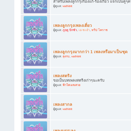
สำหรับเพลงลูกกรุงร้องแก้-ร้องเกี้ยว แจกเป็นคู่ๆค
ผู้ดูแล:
vathitrit
เพลงลูกกรุงเพลงเดี่ยว
ผู้ดูแล:
ภูฤดู ปักซัว
,
เอ-ชะอำ
,
ทวีป โคราช
เพลงลูกกรุงมากกว่า 1 เพลงหรือมาเป็นชุด
ผู้ดูแล:
ลุงกบ
,
vathitrit
เพลงสตริง
ขอเป็นบทเพลงสตริงเก่าๆนะครับ
ผู้ดูแล:
ฟ้าใสเมฆสวย
เพลงสากล
ผู้ดูแล:
vathitrit
เพลงบรรเลง