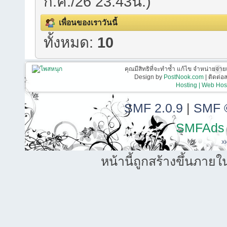
ก.ค./26 23:43น.)
เพื่อนของเราวันนี้
ทั้งหมด:
10
คุณมีสิทธิที่จะทำซ้ำ แก้ไข จำหน่ายจ่าย
Design by
PostNook.com
| ติดต่
Hosting | Web Host
SMF 2.0.9
|
SMF 
SMFAds
X
หน้านี้ถูกสร้างขึ้นภายใ