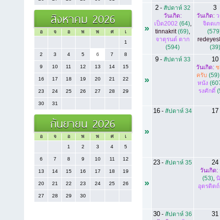
2
3
-
สัปดาห์ 32
สิงหาคม 2026
วันเกิด:
วันเกิด:
ว
เป็ด2002
(64)
,
จิตตเ
»
tinnakrit
(69)
,
(579
อ
จ
อ
พ
พ
ศ
เ
จาตุรนต์ ตาก
redeyes
1
(594)
(39
2
3
4
5
6
7
8
9
10
-
สัปดาห์ 33
9
10
11
12
13
14
15
วันเกิด:
ช
ครับ
(59)
»
16
17
18
19
20
21
22
หนัง
(60
รงศักดิ์
(
23
24
25
26
27
28
29
30
31
16
17
-
สัปดาห์ 34
กันยายน 2026
»
อ
จ
อ
พ
พ
ศ
เ
1
2
3
4
5
6
7
8
9
10
11
12
23
24
-
สัปดาห์ 35
วันเกิด:
13
14
15
16
17
18
19
(53)
,
น
»
20
21
22
23
24
25
26
อุตรดิตถ์
27
28
29
30
30
31
-
สัปดาห์ 36