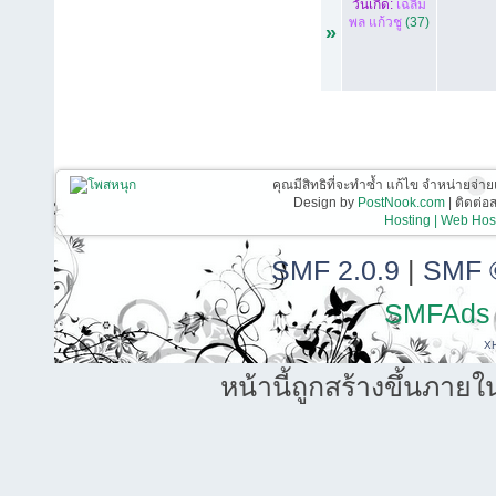
วันเกิด:
เฉลิม
พล แก้วชู
(37)
»
คุณมีสิทธิที่จะทำซ้ำ แก้ไข จำหน่ายจ่าย
Design by
PostNook.com
| ติดต่
Hosting | Web Host
SMF 2.0.9
|
SMF 
SMFAds
X
หน้านี้ถูกสร้างขึ้นภายใ