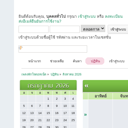
ยินดีต้อนรับคุณ,
บุคคลทั่วไป
กรุณา
เข้าสู่ระบบ
หรือ
ลงทะเบียน
ส่งอีเมล์ยืนยันการใช้งาน?
เข้าสู่ระบบด้วยชื่อผู้ใช้ รหัสผ่าน และระยะเวลาในเซสชั่น
หน้าแรก
ช่วยเหลือ
ค้นหา
ปฏิทิน
เข้าสู่ระบบ
เพลงพักใจดอทเน็ต
»
ปฏิทิน
»
สิงหาคม 2026
กรกฎาคม 2026
«
อ
จ
อ
พ
พ
ศ
เ
อาทิตย์
จันท
1
2
3
4
5
6
7
8
9
10
11
12
13
14
15
16
17
18
»
19
20
21
22
23
24
25
26
27
28
29
30
31