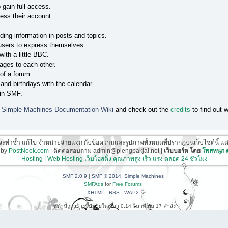
 gain full access.
ess their account.
nding information in posts and topics.
 users to express themselves.
ith a little BBC.
ges to each other.
of a forum.
and birthdays with the calendar.
 in SMF.
e
Simple Machines Documentation Wiki
and check out the
credits
to find out 
ี่จะทำซ้ำ แก้ไข จำหน่ายจ่ายแจก กับข้อความและรูปภาพทั้งหมดที่ปรากฎบนเว็บไซต์นี้ แต่ต้อ
 by
PostNook.com
| ติดต่อสอบถาม admin@plengpakjai.net |
เว็บบอร์ด โดย
โพสหนุก
Hosting | Web Hosting เว็บโฮสติ้ง คุณภาพสูง เร็ว แรง ตลอด 24 ชั่วโมง
SMF 2.0.9
|
SMF © 2014
,
Simple Machines
SMFAds
for
Free Forums
XHTML
RSS
WAP2
หน้านี้ถูกสร้างขึ้นภายในเวลา 0.14 วินาที กับ 17 คำสั่ง