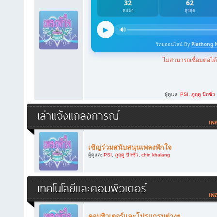
ผู้ดูแล:
PSI
,
ภูฤดู ปักซัว
เล่าแจ้งแถลงการณ์
เชิญร่วมสนับสนุนเพลงพักใจ
ผู้ดูแล:
PSI
,
ภูฤดู ปักซัว
,
chin khalang
เทคโนโลยีและคอมพิวเตอร์
คอมพิวเตอร์และโปรแกรมต่างๆ