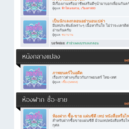
มีเรื่องงานหรืออาชีพเสริมดีๆนำมาบอกเพื่อนกันคร
ผู้ดูแล:
ฟ้าใสเมฆสวย
,
เวียงสา980
เป็นนักเลงกลอนอย่านอนเปล่า
มีบทประพันธ์เพราะๆ เนื้อหากินใจ ไม่ว่าจะเครดิ
อ่านกันครับ
ผู้ดูแล:
ชบาบาน
บอร์ดย่อย
:
ลำนำเพลงบรรเลงกลอน
หนังกลางแปลง
ภาพยนตร์ในอดีต
เรื่องราวต่างๆเกี่ยวกับภาพยนตร์ ไทย-เทศ
ผู้ดูแล:
เซี๊ยะ(นพดล)
ห้องฝาก ซื้อ-ขาย
ห้องฝาก ซื้อ-ขาย แผ่นซีดี เทป หนังสือหรือไ
สำหรับฝากซื้อขายแผ่นซีดี ม้วนเทปหนังสือหรือไฟ
กุศล