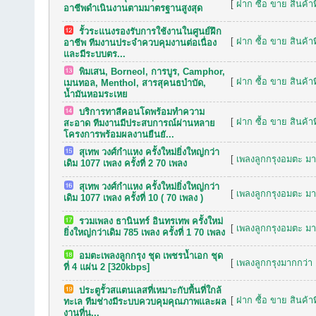
[
ฝาก ซื้อ ขาย สินค้าท
อาชีพดำเนินงานตามมาตรฐานสูงสุด
รั้วระแนงรองรับการใช้งานในศูนย์ฝึก
[
ฝาก ซื้อ ขาย สินค้าท
อาชีพ ทีมงานประจำควบคุมงานต่อเนื่อง
และมีระบบตร...
พิมเสน, Borneol, การบูร, Camphor,
[
ฝาก ซื้อ ขาย สินค้าท
เมนทอล, Menthol, สารสุคนธบำบัด,
น้ำมันหอมระเหย
บริการทาสีคอนโดพร้อมทำความ
[
ฝาก ซื้อ ขาย สินค้าท
สะอาด ทีมงานมีประสบการณ์ผ่านหลาย
โครงการพร้อมผลงานยืนยั...
สุเทพ วงศ์กำแหง ครั้งใหม่ยิ่งใหญ่กว่า
[
เพลงลูกกรุงอมตะ มาก
เดิม 1077 เพลง ครั้งที่ 2 70 เพลง
สุเทพ วงศ์กำแหง ครั้งใหม่ยิ่งใหญ่กว่า
[
เพลงลูกกรุงอมตะ มาก
เดิม 1077 เพลง ครั้งที่ 10 ( 70 เพลง )
รวมเพลง ธานินทร์ อินทรเทพ ครั้งใหม่
[
เพลงลูกกรุงอมตะ มาก
ยิ่งใหญ่กว่าเดิม 785 เพลง ครั้งที่ 1 70 เพลง
อมตะเพลงลูกกรุง ชุด เพชรน้ำเอก ชุด
[
เพลงลูกกรุงมากกว่า 
ที่ 4 แผ่น 2 [320kbps]
ประตูรั้วสแตนเลสที่เหมาะกับพื้นที่ใกล้
[
ฝาก ซื้อ ขาย สินค้าท
ทะเล ทีมช่างมีระบบควบคุมคุณภาพและผล
งานที่น...