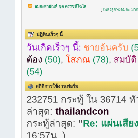
อมตะสายัณห์ ชุด ดรรชนีไฉไล
[
เพลงลูกทุ่งอมตะ มาก
ปฏิทินเร็วๆ นี้
วันเกิดเร็วๆ นี้:
ชายอ้นครับ
(5
ต้อง
(50)
,
โสภณ
(78)
,
สมบัต
(54)
สถิติการใช้งานฟอรั่ม
232751 กระทู้ ใน 36714 ห
ล่าสุด:
thailandcon
กระทู้ล่าสุด:
"
Re: แผ่นเสียง
16:57น. )