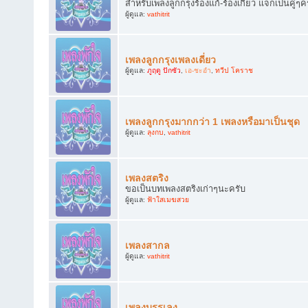
สำหรับเพลงลูกกรุงร้องแก้-ร้องเกี้ยว แจกเป็นคู่ๆค
ผู้ดูแล:
vathitrit
เพลงลูกกรุงเพลงเดี่ยว
ผู้ดูแล:
ภูฤดู ปักซัว
,
เอ-ชะอำ
,
ทวีป โคราช
เพลงลูกกรุงมากกว่า 1 เพลงหรือมาเป็นชุด
ผู้ดูแล:
ลุงกบ
,
vathitrit
เพลงสตริง
ขอเป็นบทเพลงสตริงเก่าๆนะครับ
ผู้ดูแล:
ฟ้าใสเมฆสวย
เพลงสากล
ผู้ดูแล:
vathitrit
เพลงบรรเลง