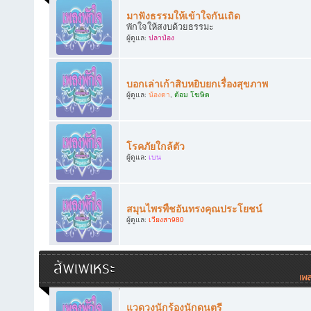
มาฟังธรรมให้เข้าใจกันเถิด
พักใจให้สงบด้วยธรรมะ
ผู้ดูแล:
ปลาป๋อง
บอกเล่าเก้าสิบหยิบยกเรื่องสุขภาพ
ผู้ดูแล:
น้องดา
,
ต้อม โฆษิต
โรคภัยใกล้ตัว
ผู้ดูแล:
เบน
สมุนไพรพืชอันทรงคุณประโยชน์
ผู้ดูแล:
เวียงสา980
สัพเพเหระ
แวดวงนักร้องนักดนตรี