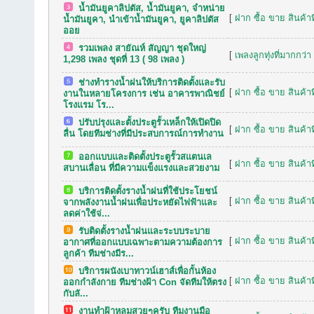
น้ำมันยูคาลิปตัส, น้ำมันยูคา, จำหน่าย
[
ฝาก ซื้อ ขาย สินค้าท
น้ำมันยูคา, นำเข้าน้ำมันยูคา, ยูคาลิปตัส
ออย
รวมเพลง สายัณห์ สัญญา ชุดใหญ่
[
เพลงลูกทุ่งที่มากกว่า
1,298 เพลง ชุดที่ 13 ( 98 เพลง )
ช่างทำรางน้ำฝนให้บริการติดตั้งและรับ
[
ฝาก ซื้อ ขาย สินค้าท
งานในหลายโครงการ เช่น อาคารพาณิชย์
โรงแรม โร...
ปรับปรุงและตั้งประตูรั้วเหล็กให้เปิดปิด
[
ฝาก ซื้อ ขาย สินค้าท
ลื่น โดยทีมช่างที่มีประสบการณ์การทำงาน
ออกแบบและติดตั้งประตูรั้วสแตนเล
[
ฝาก ซื้อ ขาย สินค้าท
สบานเลื่อน ที่มีความแข็งแรงและสวยงาม
บริการติดตั้งรางน้ำฝนที่ใช้ประโยชน์
[
ฝาก ซื้อ ขาย สินค้าท
จากพลังงานน้ำฝนเพื่อประหยัดไฟฟ้าและ
ลดค่าใช้จ่...
รับติดตั้งรางน้ำฝนและระบบระบาย
[
ฝาก ซื้อ ขาย สินค้าท
อากาศที่ออกแบบเฉพาะตามความต้องการ
ลูกค้า ทีมช่างมีร...
บริการผนังเบาทาวน์เฮาส์เพื่อกั้นห้อง
[
ฝาก ซื้อ ขาย สินค้าท
ออกกำลังกาย ทีมช่างฝ้า Con จัดทีมให้ตรง
กับลั...
งานทำฝ้าหลุมสวยๆครับ ทีมงานมือ