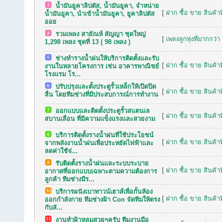
น้ำมันยูคาลิปตัส, น้ำมันยูคา, จำหน่าย
[
ฝาก ซื้อ ขาย สินค้าท
น้ำมันยูคา, นำเข้าน้ำมันยูคา, ยูคาลิปตัส
ออย
รวมเพลง สายัณห์ สัญญา ชุดใหญ่
[
เพลงลูกทุ่งที่มากกว่า
1,298 เพลง ชุดที่ 13 ( 98 เพลง )
ช่างทำรางน้ำฝนให้บริการติดตั้งและรับ
[
ฝาก ซื้อ ขาย สินค้าท
งานในหลายโครงการ เช่น อาคารพาณิชย์
โรงแรม โร...
ปรับปรุงและตั้งประตูรั้วเหล็กให้เปิดปิด
[
ฝาก ซื้อ ขาย สินค้าท
ลื่น โดยทีมช่างที่มีประสบการณ์การทำงาน
ออกแบบและติดตั้งประตูรั้วสแตนเล
[
ฝาก ซื้อ ขาย สินค้าท
สบานเลื่อน ที่มีความแข็งแรงและสวยงาม
บริการติดตั้งรางน้ำฝนที่ใช้ประโยชน์
[
ฝาก ซื้อ ขาย สินค้าท
จากพลังงานน้ำฝนเพื่อประหยัดไฟฟ้าและ
ลดค่าใช้จ่...
รับติดตั้งรางน้ำฝนและระบบระบาย
[
ฝาก ซื้อ ขาย สินค้าท
อากาศที่ออกแบบเฉพาะตามความต้องการ
ลูกค้า ทีมช่างมีร...
บริการผนังเบาทาวน์เฮาส์เพื่อกั้นห้อง
[
ฝาก ซื้อ ขาย สินค้าท
ออกกำลังกาย ทีมช่างฝ้า Con จัดทีมให้ตรง
กับลั...
งานทำฝ้าหลุมสวยๆครับ ทีมงานมือ