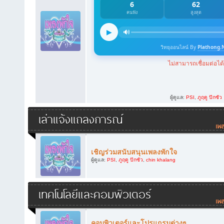
ผู้ดูแล:
PSI
,
ภูฤดู ปักซัว
เล่าแจ้งแถลงการณ์
เชิญร่วมสนับสนุนเพลงพักใจ
ผู้ดูแล:
PSI
,
ภูฤดู ปักซัว
,
chin khalang
เทคโนโลยีและคอมพิวเตอร์
คอมพิวเตอร์และโปรแกรมต่างๆ