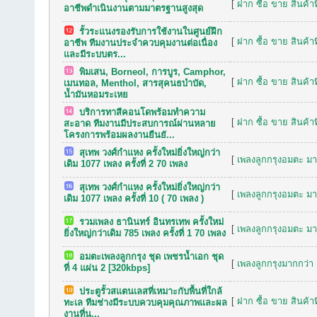
[
ฝาก ซื้อ ขาย สินค้าท
อาชีพดำเนินงานตามมาตรฐานสูงสุด
รั้วระแนงรองรับการใช้งานในศูนย์ฝึก
[
ฝาก ซื้อ ขาย สินค้าท
อาชีพ ทีมงานประจำควบคุมงานต่อเนื่อง
และมีระบบตร...
พิมเสน, Borneol, การบูร, Camphor,
[
ฝาก ซื้อ ขาย สินค้าท
เมนทอล, Menthol, สารสุคนธบำบัด,
น้ำมันหอมระเหย
บริการทาสีคอนโดพร้อมทำความ
[
ฝาก ซื้อ ขาย สินค้าท
สะอาด ทีมงานมีประสบการณ์ผ่านหลาย
โครงการพร้อมผลงานยืนยั...
สุเทพ วงศ์กำแหง ครั้งใหม่ยิ่งใหญ่กว่า
[
เพลงลูกกรุงอมตะ มาก
เดิม 1077 เพลง ครั้งที่ 2 70 เพลง
สุเทพ วงศ์กำแหง ครั้งใหม่ยิ่งใหญ่กว่า
[
เพลงลูกกรุงอมตะ มาก
เดิม 1077 เพลง ครั้งที่ 10 ( 70 เพลง )
รวมเพลง ธานินทร์ อินทรเทพ ครั้งใหม่
[
เพลงลูกกรุงอมตะ มาก
ยิ่งใหญ่กว่าเดิม 785 เพลง ครั้งที่ 1 70 เพลง
อมตะเพลงลูกกรุง ชุด เพชรน้ำเอก ชุด
[
เพลงลูกกรุงมากกว่า 
ที่ 4 แผ่น 2 [320kbps]
ประตูรั้วสแตนเลสที่เหมาะกับพื้นที่ใกล้
[
ฝาก ซื้อ ขาย สินค้าท
ทะเล ทีมช่างมีระบบควบคุมคุณภาพและผล
งานที่น...