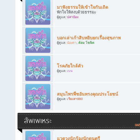
มาฟังธรรมให้เข้าใจกันเถิด
พักใจให้สงบด้วยธรรมะ
ผู้ดูแล:
ปลาป๋อง
บอกเล่าเก้าสิบหยิบยกเรื่องสุขภาพ
ผู้ดูแล:
น้องดา
,
ต้อม โฆษิต
โรคภัยใกล้ตัว
ผู้ดูแล:
เบน
สมุนไพรพืชอันทรงคุณประโยชน์
ผู้ดูแล:
เวียงสา980
สัพเพเหระ
แวดวงนักร้องนักดนตรี