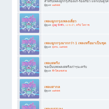
สำหรับเพลงลูกกรุงร้องแก้-ร้องเกี้ยว แจกเป็นคู่ๆค
ผู้ดูแล:
vathitrit
เพลงลูกกรุงเพลงเดี่ยว
ผู้ดูแล:
ภูฤดู ปักซัว
,
เอ-ชะอำ
,
ทวีป โคราช
เพลงลูกกรุงมากกว่า 1 เพลงหรือมาเป็นชุด
ผู้ดูแล:
ลุงกบ
,
vathitrit
เพลงสตริง
ขอเป็นบทเพลงสตริงเก่าๆนะครับ
ผู้ดูแล:
ฟ้าใสเมฆสวย
เพลงสากล
ผู้ดูแล:
vathitrit
เพลงบรรเลง