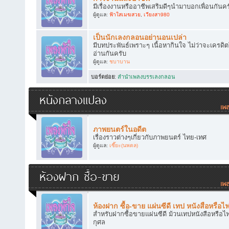
มีเรื่องงานหรืออาชีพเสริมดีๆนำมาบอกเพื่อนกันคร
ผู้ดูแล:
ฟ้าใสเมฆสวย
,
เวียงสา980
เป็นนักเลงกลอนอย่านอนเปล่า
มีบทประพันธ์เพราะๆ เนื้อหากินใจ ไม่ว่าจะเครดิ
อ่านกันครับ
ผู้ดูแล:
ชบาบาน
บอร์ดย่อย
:
ลำนำเพลงบรรเลงกลอน
หนังกลางแปลง
ภาพยนตร์ในอดีต
เรื่องราวต่างๆเกี่ยวกับภาพยนตร์ ไทย-เทศ
ผู้ดูแล:
เซี๊ยะ(นพดล)
ห้องฝาก ซื้อ-ขาย
ห้องฝาก ซื้อ-ขาย แผ่นซีดี เทป หนังสือหรือไ
สำหรับฝากซื้อขายแผ่นซีดี ม้วนเทปหนังสือหรือไฟ
กุศล