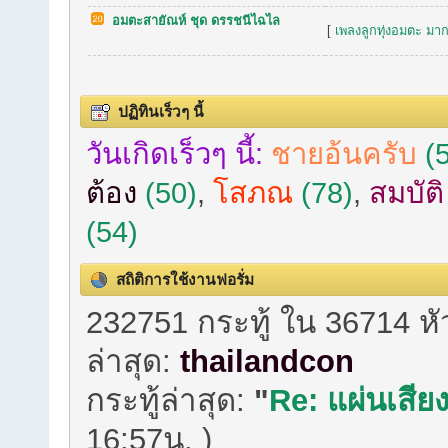
อมตะสายัณห์ ชุด ดรรชนีไฉไล
[
เพลงลูกทุ่งอมตะ มาก
ปฏิทินเร็วๆ นี้
วันเกิดเร็วๆ นี้:
ชายอ้นครับ
(5
ต้อง
(50)
,
โสภณ
(78)
,
สมบัต
(54)
สถิติการใช้งานฟอรั่ม
232751 กระทู้ ใน 36714 ห
ล่าสุด:
thailandcon
กระทู้ล่าสุด:
"
Re: แผ่นเสียง
16:57น. )