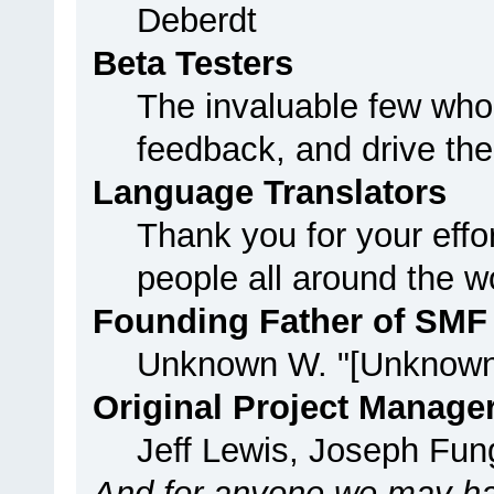
Deberdt
Beta Testers
The invaluable few who 
feedback, and drive the
Language Translators
Thank you for your effo
people all around the w
Founding Father of SMF
Unknown W. "[Unknown
Original Project Manage
Jeff Lewis, Joseph Fu
And for anyone we may ha