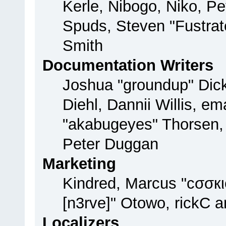
Kerle, Nibogo, Niko, Pe
Spuds, Steven "Fustrat
Smith
Documentation Writers
Joshua "groundup" Dick
Diehl, Dannii Willis, 
"akabugeyes" Thorsen, 
Peter Duggan
Marketing
Kindred, Marcus "cσσкι
[n3rve]" Otowo, rickC 
Localizers