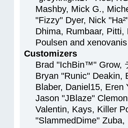
Mashby, Mick G., Michel
"Fizzy" Dyer, Nick "Ha²
Dhima, Rumbaar, Pitti
Poulsen and xenovanis
Customizers
Brad "IchBin™" Grow,
Bryan "Runic" Deakin, 
Blaber, Daniel15, Eren
Jason "JBlaze" Clemon
Valentin, Kays, Killer 
"SlammedDime" Zuba, 