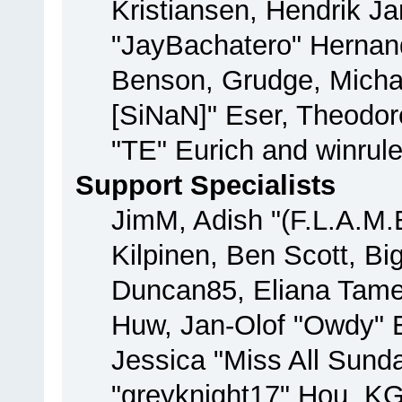
Kristiansen, Hendrik J
"JayBachatero" Hernan
Benson, Grudge, Michae
[SiNaN]" Eser, Theodore
"TE" Eurich and winrul
Support Specialists
JimM, Adish "(F.L.A.M.E
Kilpinen, Ben Scott, B
Duncan85, Eliana Tamer
Huw, Jan-Olof "Owdy" E
Jessica "Miss All Sun
"greyknight17" Hou, KGII