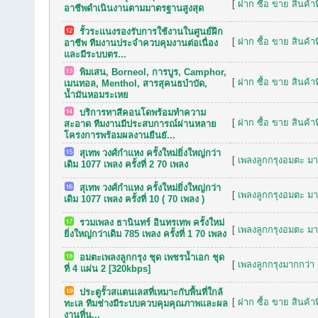
[
ฝาก ซื้อ ขาย สินค้าท
อาชีพดำเนินงานตามมาตรฐานสูงสุด
รั้วระแนงรองรับการใช้งานในศูนย์ฝึก
[
ฝาก ซื้อ ขาย สินค้าท
อาชีพ ทีมงานประจำควบคุมงานต่อเนื่อง
และมีระบบตร...
พิมเสน, Borneol, การบูร, Camphor,
[
ฝาก ซื้อ ขาย สินค้าท
เมนทอล, Menthol, สารสุคนธบำบัด,
น้ำมันหอมระเหย
บริการทาสีคอนโดพร้อมทำความ
[
ฝาก ซื้อ ขาย สินค้าท
สะอาด ทีมงานมีประสบการณ์ผ่านหลาย
โครงการพร้อมผลงานยืนยั...
สุเทพ วงศ์กำแหง ครั้งใหม่ยิ่งใหญ่กว่า
[
เพลงลูกกรุงอมตะ มาก
เดิม 1077 เพลง ครั้งที่ 2 70 เพลง
สุเทพ วงศ์กำแหง ครั้งใหม่ยิ่งใหญ่กว่า
[
เพลงลูกกรุงอมตะ มาก
เดิม 1077 เพลง ครั้งที่ 10 ( 70 เพลง )
รวมเพลง ธานินทร์ อินทรเทพ ครั้งใหม่
[
เพลงลูกกรุงอมตะ มาก
ยิ่งใหญ่กว่าเดิม 785 เพลง ครั้งที่ 1 70 เพลง
อมตะเพลงลูกกรุง ชุด เพชรน้ำเอก ชุด
[
เพลงลูกกรุงมากกว่า 
ที่ 4 แผ่น 2 [320kbps]
ประตูรั้วสแตนเลสที่เหมาะกับพื้นที่ใกล้
[
ฝาก ซื้อ ขาย สินค้าท
ทะเล ทีมช่างมีระบบควบคุมคุณภาพและผล
งานที่น...