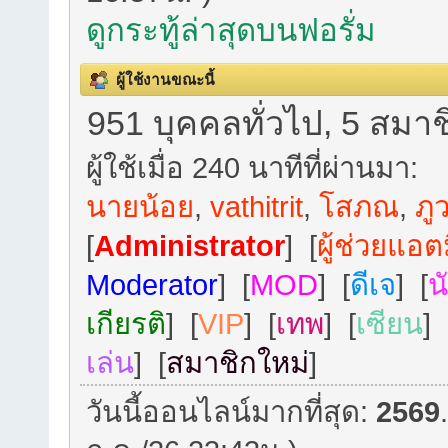
ดูกระทู้ล่าสุดบนฟอรั่ม
ผู้ใช้งานขณะนี้
951 บุคคลทั่วไป, 5 สมาช
ผู้ใช้เมื่อ 240 นาทีที่ผ่านมา:
นายน้อย
,
vathitrit
,
โสภณ
,
ภูว
[
Administrator
] [
ผู้ช่วยแอต
Moderator
] [
MOD
] [
ดีเจ
] [
น
เกียรติ
] [
VIP
] [
เทพ
] [
เซียน
] 
เล่น
] [
สมาชิกใหม่
]
วันนี้ออนไลน์มากที่สุด:
2569