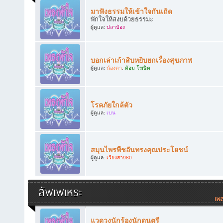
มาฟังธรรมให้เข้าใจกันเถิด
พักใจให้สงบด้วยธรรมะ
ผู้ดูแล:
ปลาป๋อง
บอกเล่าเก้าสิบหยิบยกเรื่องสุขภาพ
ผู้ดูแล:
น้องดา
,
ต้อม โฆษิต
โรคภัยใกล้ตัว
ผู้ดูแล:
เบน
สมุนไพรพืชอันทรงคุณประโยชน์
ผู้ดูแล:
เวียงสา980
สัพเพเหระ
แวดวงนักร้องนักดนตรี