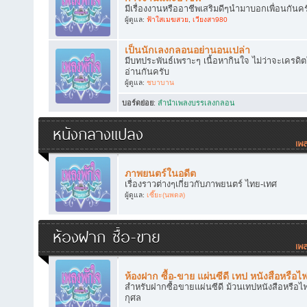
มีเรื่องงานหรืออาชีพเสริมดีๆนำมาบอกเพื่อนกันคร
ผู้ดูแล:
ฟ้าใสเมฆสวย
,
เวียงสา980
เป็นนักเลงกลอนอย่านอนเปล่า
มีบทประพันธ์เพราะๆ เนื้อหากินใจ ไม่ว่าจะเครดิ
อ่านกันครับ
ผู้ดูแล:
ชบาบาน
บอร์ดย่อย
:
ลำนำเพลงบรรเลงกลอน
หนังกลางแปลง
ภาพยนตร์ในอดีต
เรื่องราวต่างๆเกี่ยวกับภาพยนตร์ ไทย-เทศ
ผู้ดูแล:
เซี๊ยะ(นพดล)
ห้องฝาก ซื้อ-ขาย
ห้องฝาก ซื้อ-ขาย แผ่นซีดี เทป หนังสือหรือไ
สำหรับฝากซื้อขายแผ่นซีดี ม้วนเทปหนังสือหรือไฟ
กุศล