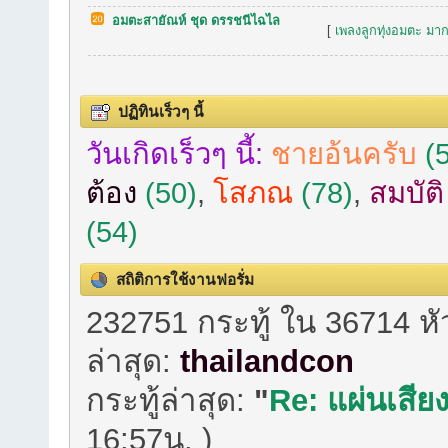
อมตะสายัณห์ ชุด ดรรชนีไฉไล
[
เพลงลูกทุ่งอมตะ มาก
ปฏิทินเร็วๆ นี้
วันเกิดเร็วๆ นี้:
ชายอ้นครับ
(5
ต้อง
(50)
,
โสภณ
(78)
,
สมบัต
(54)
สถิติการใช้งานฟอรั่ม
232751 กระทู้ ใน 36714 ห
ล่าสุด:
thailandcon
กระทู้ล่าสุด:
"
Re: แผ่นเสียง
16:57น. )