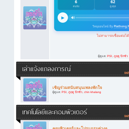
ผู้ดูแล:
PSI
,
ภูฤดู ปักซัว
เล่าแจ้งแถลงการณ์
เชิญร่วมสนับสนุนเพลงพักใจ
ผู้ดูแล:
PSI
,
ภูฤดู ปักซัว
,
chin khalang
เทคโนโลยีและคอมพิวเตอร์
คอมพิวเตอร์และโปรแกรมต่างๆ