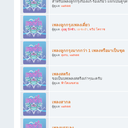
สำหรับเพลงลูกกรุงร้องแก้-ร้องเกี้ยว แจกเป็นคู่ๆค
ผู้ดูแล:
vathitrit
เพลงลูกกรุงเพลงเดี่ยว
ผู้ดูแล:
ภูฤดู ปักซัว
,
เอ-ชะอำ
,
ทวีป โคราช
เพลงลูกกรุงมากกว่า 1 เพลงหรือมาเป็นชุด
ผู้ดูแล:
ลุงกบ
,
vathitrit
เพลงสตริง
ขอเป็นบทเพลงสตริงเก่าๆนะครับ
ผู้ดูแล:
ฟ้าใสเมฆสวย
เพลงสากล
ผู้ดูแล:
vathitrit
เพลงบรรเลง