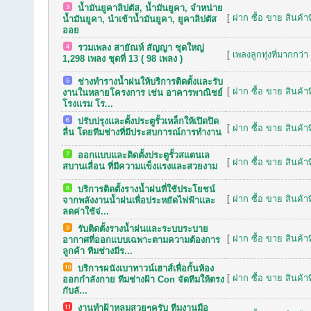
น้ำมันยูคาลิปตัส, น้ำมันยูคา, จำหน่าย
[
ฝาก ซื้อ ขาย สินค้าท
น้ำมันยูคา, นำเข้าน้ำมันยูคา, ยูคาลิปตัส
ออย
รวมเพลง สายัณห์ สัญญา ชุดใหญ่
[
เพลงลูกทุ่งที่มากกว่า
1,298 เพลง ชุดที่ 13 ( 98 เพลง )
ช่างทำรางน้ำฝนให้บริการติดตั้งและรับ
[
ฝาก ซื้อ ขาย สินค้าท
งานในหลายโครงการ เช่น อาคารพาณิชย์
โรงแรม โร...
ปรับปรุงและตั้งประตูรั้วเหล็กให้เปิดปิด
[
ฝาก ซื้อ ขาย สินค้าท
ลื่น โดยทีมช่างที่มีประสบการณ์การทำงาน
ออกแบบและติดตั้งประตูรั้วสแตนเล
[
ฝาก ซื้อ ขาย สินค้าท
สบานเลื่อน ที่มีความแข็งแรงและสวยงาม
บริการติดตั้งรางน้ำฝนที่ใช้ประโยชน์
[
ฝาก ซื้อ ขาย สินค้าท
จากพลังงานน้ำฝนเพื่อประหยัดไฟฟ้าและ
ลดค่าใช้จ่...
รับติดตั้งรางน้ำฝนและระบบระบาย
[
ฝาก ซื้อ ขาย สินค้าท
อากาศที่ออกแบบเฉพาะตามความต้องการ
ลูกค้า ทีมช่างมีร...
บริการผนังเบาทาวน์เฮาส์เพื่อกั้นห้อง
[
ฝาก ซื้อ ขาย สินค้าท
ออกกำลังกาย ทีมช่างฝ้า Con จัดทีมให้ตรง
กับลั...
งานทำฝ้าหลุมสวยๆครับ ทีมงานมือ