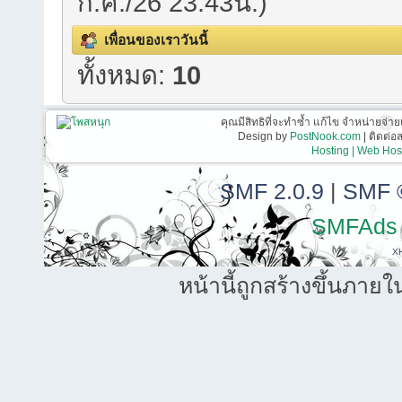
ก.ค./26 23:43น.)
เพื่อนของเราวันนี้
ทั้งหมด:
10
คุณมีสิทธิที่จะทำซ้ำ แก้ไข จำหน่ายจ่าย
Design by
PostNook.com
| ติดต่
Hosting | Web Host
SMF 2.0.9
|
SMF 
SMFAds
X
หน้านี้ถูกสร้างขึ้นภายใ