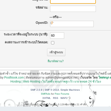
รหัสผ่าน:
—หรือ—
OpenID:
ระยะเวลาที่จะอยู่ในระบบ (นาที):
คงสถานะการเข้าระบบไว้ตลอด:
ลืมรหัสผ่าน?
ี่จะทำซ้ำ แก้ไข จำหน่ายจ่ายแจก กับข้อความและรูปภาพทั้งหมดที่ปรากฎบนเว็บไซต์นี้ แต่ต้อ
 by
PostNook.com
| ติดต่อสอบถาม admin@plengpakjai.net |
เว็บบอร์ด โดย
โพสหนุก
Hosting | Web Hosting เว็บโฮสติ้ง คุณภาพสูง เร็ว แรง ตลอด 24 ชั่วโมง
SMF 2.0.9
|
SMF © 2014
,
Simple Machines
SMFAds
for
Free Forums
XHTML
RSS
WAP2
หน้านี้ถูกสร้างขึ้นภายในเวลา 0.129 วินาที กับ 21 คำสั่ง